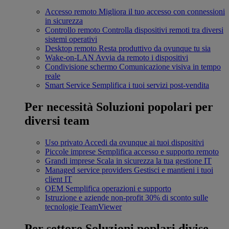
Accesso remoto
Migliora il tuo accesso con connessioni
in sicurezza
Controllo remoto
Controlla dispositivi remoti tra diversi
sistemi operativi
Desktop remoto
Resta produttivo da ovunque tu sia
Wake-on-LAN
Avvia da remoto i dispositivi
Condivisione schermo
Comunicazione visiva in tempo
reale
Smart Service
Semplifica i tuoi servizi post-vendita
Per necessità
Soluzioni popolari per
diversi team
Uso privato
Accedi da ovunque ai tuoi dispositivi
Piccole imprese
Semplifica accesso e supporto remoto
Grandi imprese
Scala in sicurezza la tua gestione IT
Managed service providers
Gestisci e mantieni i tuoi
client IT
OEM
Semplifica operazioni e supporto
Istruzione e aziende non-profit
30% di sconto sulle
tecnologie TeamViewer
Per settore
Soluzioni poplari divise