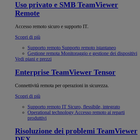
Uso privato e SMB
TeamViewer
Remote
Accesso remoto sicuro e supporto IT.
Scopri di più
Supporto remoto
Supporto remoto istantaneo
Gestione remota
Monitoraggio e gestione dei dispositivi
Vedi piani e prezzi
Enterprise
TeamViewer Tensor
Connettività remota per operazioni in sicurezza.
Scopri di più
Supporto remoto IT
Sicuro, flessibile, integrato
Operational technology
Accesso remoto ai reparti
produttivi
Risoluzione dei problemi
TeamViewer
DEX