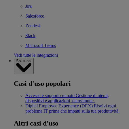
Jira
Salesforce
Zendesk
Slack
Microsoft Teams
Vedi tutte le integrazioni
Soluzioni
Casi d'uso popolari
Accesso e supporto remoto
Gestione di utenti,
dispositivi e applicazioni, da ovunque.
Digital Employee Experience (DEX)
Risolvi ogni
problema IT prima che impatti sulla tua produttività.
Altri casi d'uso