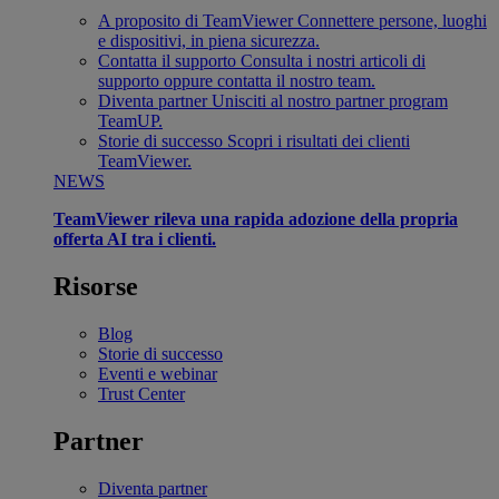
A proposito di TeamViewer
Connettere persone, luoghi
e dispositivi, in piena sicurezza.
Contatta il supporto
Consulta i nostri articoli di
supporto oppure contatta il nostro team.
Diventa partner
Unisciti al nostro partner program
TeamUP.
Storie di successo
Scopri i risultati dei clienti
TeamViewer.
NEWS
TeamViewer rileva una rapida adozione della propria
offerta AI tra i clienti.
Risorse
Blog
Storie di successo
Eventi e webinar
Trust Center
Partner
Diventa partner