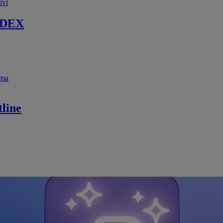
ivi
 DEX
ema
line