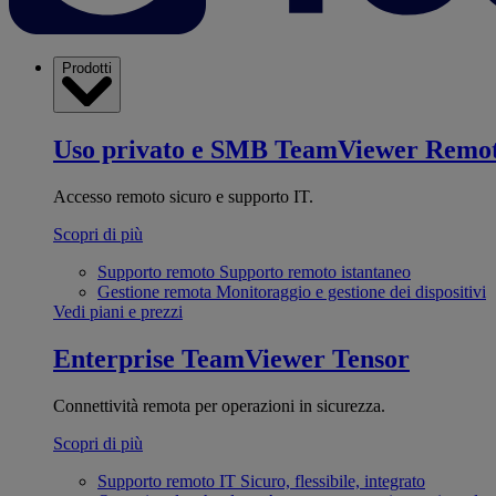
Prodotti
Uso privato e SMB
TeamViewer Remo
Accesso remoto sicuro e supporto IT.
Scopri di più
Supporto remoto
Supporto remoto istantaneo
Gestione remota
Monitoraggio e gestione dei dispositivi
Vedi piani e prezzi
Enterprise
TeamViewer Tensor
Connettività remota per operazioni in sicurezza.
Scopri di più
Supporto remoto IT
Sicuro, flessibile, integrato