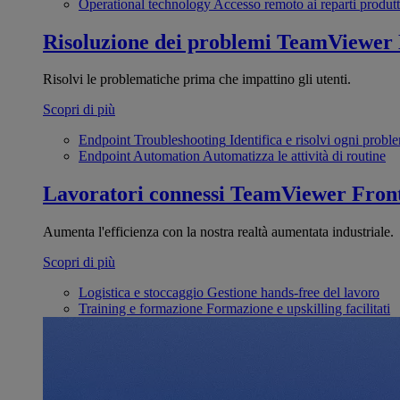
Operational technology
Accesso remoto ai reparti produtt
Risoluzione dei problemi
TeamViewer
Risolvi le problematiche prima che impattino gli utenti.
Scopri di più
Endpoint Troubleshooting
Identifica e risolvi ogni probl
Endpoint Automation
Automatizza le attività di routine
Lavoratori connessi
TeamViewer Front
Aumenta l'efficienza con la nostra realtà aumentata industriale.
Scopri di più
Logistica e stoccaggio
Gestione hands-free del lavoro
Training e formazione
Formazione e upskilling facilitati