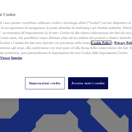
ai Cookie
i suoi partner vorrebbero utilizzare cookie e tecnologie affini (“Cookie”) sul tuo dispositivo al 
 la tua esperienza di navigazione, le nostre abitudini di marketing e per finalità analitiche. Selez
”
, acconsentirai all’impostazione (i) di tutti i Cookie ed alla relativa elaborazione dei dati (ii) racco
 Cookie stessi, che potrebbero essere abbinati a dati sul tuo utilizzo dei prodotti e relative metrich
 Cookie e l’analisi dei dati sono descritti con precisione nella nostra
Cookie Policy
e
Privacy Pol
tenzione agli scopi, alla condivisione con terze parti, ed alla durata della conservazione dei dati. S
 tue preferenze, puoi personalizzare le impostazioni dei tuoi Cookie dalle Impostazioni Cookie.
mViewer
Imprint
Impostazioni cookie
Accetta tutti i cookie