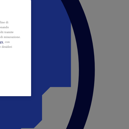
fine di
ionando
lti tramite
e di misurazione.
icy
, con
e desideri