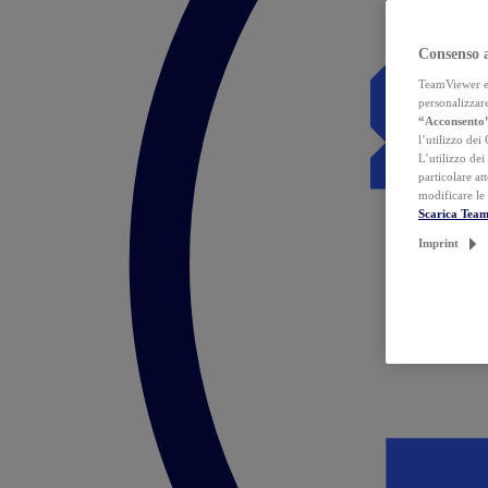
Consenso 
TeamViewer ed 
personalizzare
“Acconsento
l’utilizzo dei
L’utilizzo dei
particolare at
modificare le
Scarica Tea
Imprint