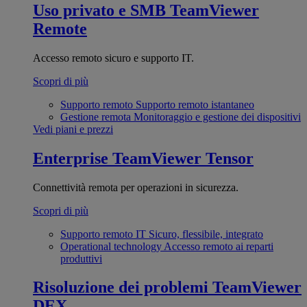
Uso privato e SMB
TeamViewer
Remote
Accesso remoto sicuro e supporto IT.
Scopri di più
Supporto remoto
Supporto remoto istantaneo
Gestione remota
Monitoraggio e gestione dei dispositivi
Vedi piani e prezzi
Enterprise
TeamViewer Tensor
Connettività remota per operazioni in sicurezza.
Scopri di più
Supporto remoto IT
Sicuro, flessibile, integrato
Operational technology
Accesso remoto ai reparti
produttivi
Risoluzione dei problemi
TeamViewer
DEX