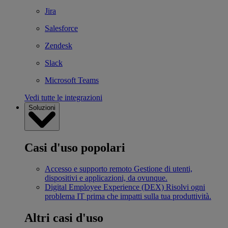
Jira
Salesforce
Zendesk
Slack
Microsoft Teams
Vedi tutte le integrazioni
Soluzioni
Casi d'uso popolari
Accesso e supporto remoto
Gestione di utenti,
dispositivi e applicazioni, da ovunque.
Digital Employee Experience (DEX)
Risolvi ogni
problema IT prima che impatti sulla tua produttività.
Altri casi d'uso