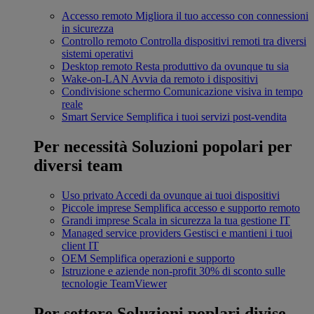
Accesso remoto
Migliora il tuo accesso con connessioni
in sicurezza
Controllo remoto
Controlla dispositivi remoti tra diversi
sistemi operativi
Desktop remoto
Resta produttivo da ovunque tu sia
Wake-on-LAN
Avvia da remoto i dispositivi
Condivisione schermo
Comunicazione visiva in tempo
reale
Smart Service
Semplifica i tuoi servizi post-vendita
Per necessità
Soluzioni popolari per
diversi team
Uso privato
Accedi da ovunque ai tuoi dispositivi
Piccole imprese
Semplifica accesso e supporto remoto
Grandi imprese
Scala in sicurezza la tua gestione IT
Managed service providers
Gestisci e mantieni i tuoi
client IT
OEM
Semplifica operazioni e supporto
Istruzione e aziende non-profit
30% di sconto sulle
tecnologie TeamViewer
Per settore
Soluzioni poplari divise