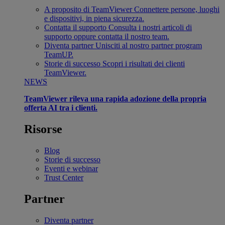
A proposito di TeamViewer
Connettere persone, luoghi
e dispositivi, in piena sicurezza.
Contatta il supporto
Consulta i nostri articoli di
supporto oppure contatta il nostro team.
Diventa partner
Unisciti al nostro partner program
TeamUP.
Storie di successo
Scopri i risultati dei clienti
TeamViewer.
NEWS
TeamViewer rileva una rapida adozione della propria
offerta AI tra i clienti.
Risorse
Blog
Storie di successo
Eventi e webinar
Trust Center
Partner
Diventa partner