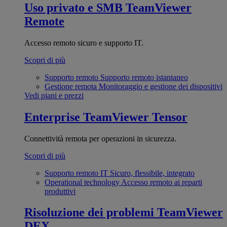
Uso privato e SMB
TeamViewer
Remote
Accesso remoto sicuro e supporto IT.
Scopri di più
Supporto remoto
Supporto remoto istantaneo
Gestione remota
Monitoraggio e gestione dei dispositivi
Vedi piani e prezzi
Enterprise
TeamViewer Tensor
Connettività remota per operazioni in sicurezza.
Scopri di più
Supporto remoto IT
Sicuro, flessibile, integrato
Operational technology
Accesso remoto ai reparti
produttivi
Risoluzione dei problemi
TeamViewer
DEX