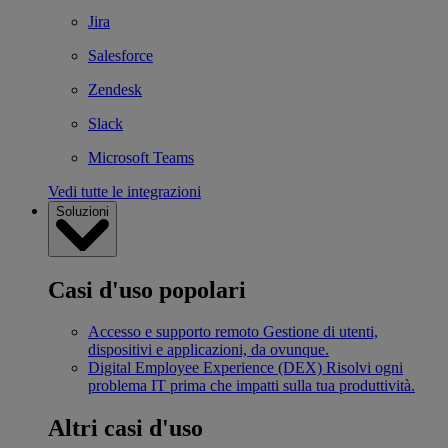
Jira
Salesforce
Zendesk
Slack
Microsoft Teams
Vedi tutte le integrazioni
Soluzioni
Casi d'uso popolari
Accesso e supporto remoto
Gestione di utenti,
dispositivi e applicazioni, da ovunque.
Digital Employee Experience (DEX)
Risolvi ogni
problema IT prima che impatti sulla tua produttività.
Altri casi d'uso