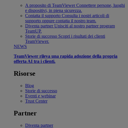
A proposito di TeamViewer
Connettere persone, luoghi
e dispositivi, in piena sicurezza.
Contatta il supporto
Consulta i nostri articoli di
supporto oppure contatta il nostro team.
Diventa partner
Unisciti al nostro partner program
TeamUP.
Storie di successo
Scopri i risultati dei clienti
TeamViewer.
NEWS
TeamViewer rileva una rapida adozione della propria
offerta AI tra i clienti.
Risorse
Blog
Storie di successo
Eventi e webinar
Trust Center
Partner
Diventa partner