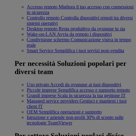
Accesso remoto
Migliora il tuo accesso con connessioni
in sicurezza
Controllo remoto
Controlla dispositivi remoti tra diversi
sistemi operativi
Desktop remoto
Resta produttivo da ovunque tu sia
Wake-on-LAN
Avvia da remoto i dispositivi
Condivisione schermo
Comunicazione visiva in tempo
reale
Smart Service
Semplifica i tuoi servizi post-vendita
Per necessità
Soluzioni popolari per
diversi team
Uso privato
Accedi da ovunque ai tuoi dispositivi
Piccole imprese
Semplifica accesso e supporto remoto
Grandi imprese
Scala in sicurezza la tua gestione IT
Managed service providers
Gestisci e mantieni i tuoi
client IT
OEM
Semplifica operazioni e supporto
Istruzione e aziende non-profit
30% di sconto sulle
tecnologie TeamViewer
Per settore
Soluzioni poplari divise