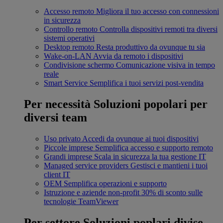
Accesso remoto
Migliora il tuo accesso con connessioni
in sicurezza
Controllo remoto
Controlla dispositivi remoti tra diversi
sistemi operativi
Desktop remoto
Resta produttivo da ovunque tu sia
Wake-on-LAN
Avvia da remoto i dispositivi
Condivisione schermo
Comunicazione visiva in tempo
reale
Smart Service
Semplifica i tuoi servizi post-vendita
Per necessità
Soluzioni popolari per
diversi team
Uso privato
Accedi da ovunque ai tuoi dispositivi
Piccole imprese
Semplifica accesso e supporto remoto
Grandi imprese
Scala in sicurezza la tua gestione IT
Managed service providers
Gestisci e mantieni i tuoi
client IT
OEM
Semplifica operazioni e supporto
Istruzione e aziende non-profit
30% di sconto sulle
tecnologie TeamViewer
Per settore
Soluzioni poplari divise