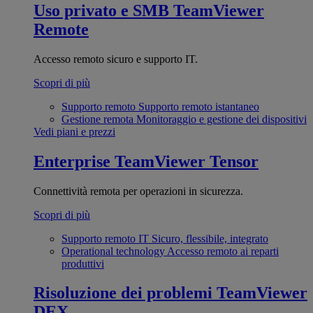
Uso privato e SMB
TeamViewer
Remote
Accesso remoto sicuro e supporto IT.
Scopri di più
Supporto remoto
Supporto remoto istantaneo
Gestione remota
Monitoraggio e gestione dei dispositivi
Vedi piani e prezzi
Enterprise
TeamViewer Tensor
Connettività remota per operazioni in sicurezza.
Scopri di più
Supporto remoto IT
Sicuro, flessibile, integrato
Operational technology
Accesso remoto ai reparti
produttivi
Risoluzione dei problemi
TeamViewer
DEX