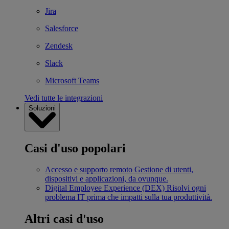
Jira
Salesforce
Zendesk
Slack
Microsoft Teams
Vedi tutte le integrazioni
Soluzioni
Casi d'uso popolari
Accesso e supporto remoto
Gestione di utenti,
dispositivi e applicazioni, da ovunque.
Digital Employee Experience (DEX)
Risolvi ogni
problema IT prima che impatti sulla tua produttività.
Altri casi d'uso