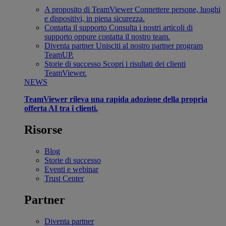
A proposito di TeamViewer
Connettere persone, luoghi
e dispositivi, in piena sicurezza.
Contatta il supporto
Consulta i nostri articoli di
supporto oppure contatta il nostro team.
Diventa partner
Unisciti al nostro partner program
TeamUP.
Storie di successo
Scopri i risultati dei clienti
TeamViewer.
NEWS
TeamViewer rileva una rapida adozione della propria
offerta AI tra i clienti.
Risorse
Blog
Storie di successo
Eventi e webinar
Trust Center
Partner
Diventa partner