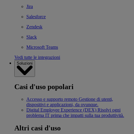
Jira
Salesforce
Zendesk
Slack
Microsoft Teams
Vedi tutte le integrazioni
Soluzioni
Casi d'uso popolari
Accesso e supporto remoto
Gestione di utenti,
dispositivi e applicazioni, da ovunque.
Digital Employee Experience (DEX)
Risolvi ogni
problema IT prima che impatti sulla tua produttività.
Altri casi d'uso