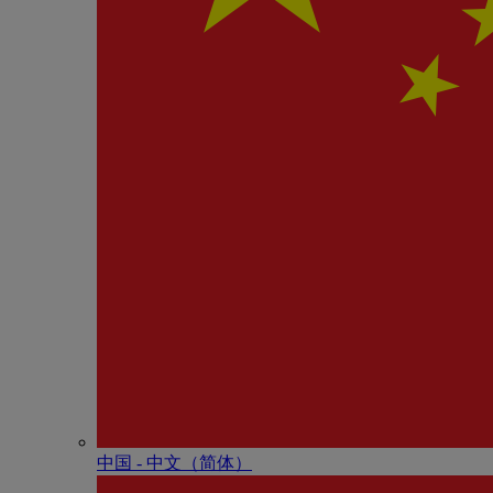
中国 - 中⽂（简体）