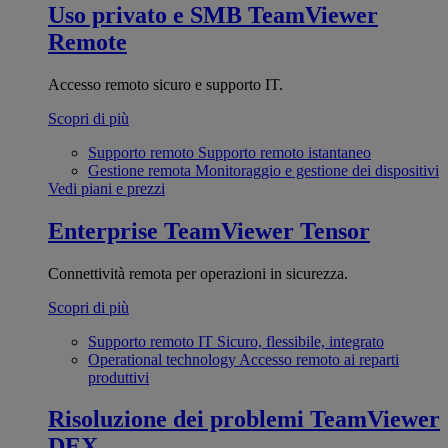
Uso privato e SMB
TeamViewer
Remote
Accesso remoto sicuro e supporto IT.
Scopri di più
Supporto remoto
Supporto remoto istantaneo
Gestione remota
Monitoraggio e gestione dei dispositivi
Vedi piani e prezzi
Enterprise
TeamViewer Tensor
Connettività remota per operazioni in sicurezza.
Scopri di più
Supporto remoto IT
Sicuro, flessibile, integrato
Operational technology
Accesso remoto ai reparti
produttivi
Risoluzione dei problemi
TeamViewer
DEX