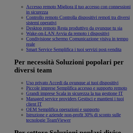
Accesso remoto
Migliora il tuo accesso con connessioni
in sicurezza
Controllo remoto
Controlla dispositivi remoti tra diversi
sistemi operativi
Desktop remoto
Resta produttivo da ovunque tu sia
Wake-on-LAN
Avvia da remoto i dispositivi
Condivisione schermo
Comunicazione visiva in tempo
reale
Smart Service
Semplifica i tuoi servizi post-vendita
Per necessità
Soluzioni popolari per
diversi team
Uso privato
Accedi da ovunque ai tuoi dispositivi
Piccole imprese
Semplifica accesso e supporto remoto
Grandi imprese
Scala in sicurezza la tua gestione IT
Managed service providers
Gestisci e mantieni i tuoi
client IT
OEM
Semplifica operazioni e supporto
Istruzione e aziende non-profit
30% di sconto sulle
tecnologie TeamViewer
Per settore
Soluzioni poplari divise