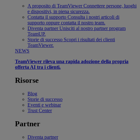
A proposito di TeamViewer
Connettere persone, luoghi
e dispositivi, in piena sicurezza.
Contatta il supporto
Consulta i nostri articoli di
supporto oppure contatta il nostro team.
Diventa partner
Unisciti al nostro partner program
TeamUP.
Storie di successo
Scopri i risultati dei clienti
TeamViewer.
NEWS
TeamViewer rileva una rapida adozione della propria
offerta AI tra i clienti.
Risorse
Blog
Storie di successo
Eventi e webinar
Trust Center
Partner
Diventa partner