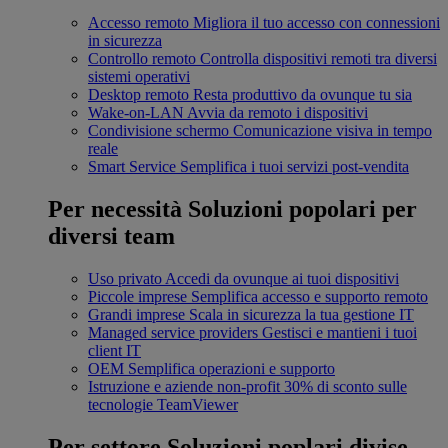
Accesso remoto
Migliora il tuo accesso con connessioni
in sicurezza
Controllo remoto
Controlla dispositivi remoti tra diversi
sistemi operativi
Desktop remoto
Resta produttivo da ovunque tu sia
Wake-on-LAN
Avvia da remoto i dispositivi
Condivisione schermo
Comunicazione visiva in tempo
reale
Smart Service
Semplifica i tuoi servizi post-vendita
Per necessità
Soluzioni popolari per
diversi team
Uso privato
Accedi da ovunque ai tuoi dispositivi
Piccole imprese
Semplifica accesso e supporto remoto
Grandi imprese
Scala in sicurezza la tua gestione IT
Managed service providers
Gestisci e mantieni i tuoi
client IT
OEM
Semplifica operazioni e supporto
Istruzione e aziende non-profit
30% di sconto sulle
tecnologie TeamViewer
Per settore
Soluzioni poplari divise