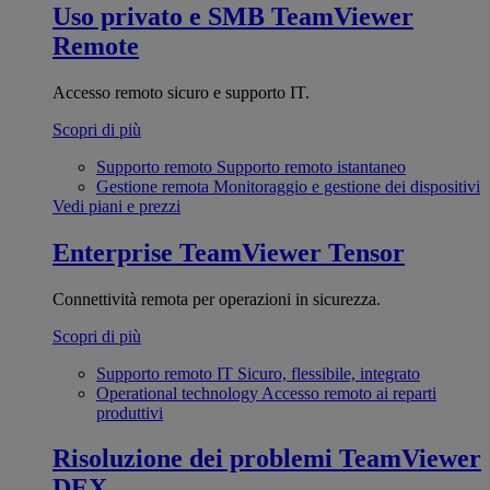
Uso privato e SMB
TeamViewer
Remote
Accesso remoto sicuro e supporto IT.
Scopri di più
Supporto remoto
Supporto remoto istantaneo
Gestione remota
Monitoraggio e gestione dei dispositivi
Vedi piani e prezzi
Enterprise
TeamViewer Tensor
Connettività remota per operazioni in sicurezza.
Scopri di più
Supporto remoto IT
Sicuro, flessibile, integrato
Operational technology
Accesso remoto ai reparti
produttivi
Risoluzione dei problemi
TeamViewer
DEX