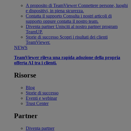
A proposito di TeamViewer
Connettere persone, luoghi
e dispositivi, in piena sicurezza.
Contatta il supporto
Consulta i nostri articoli di
supporto oppure contatta il nostro team.
Diventa partner
Unisciti al nostro partner program
TeamUP.
Storie di successo
Scopri i risultati dei clienti
TeamViewer.
NEWS
TeamViewer rileva una rapida adozione della propria
offerta AI tra i clienti.
Risorse
Blog
Storie di successo
Eventi e webinar
Trust Center
Partner
Diventa partner