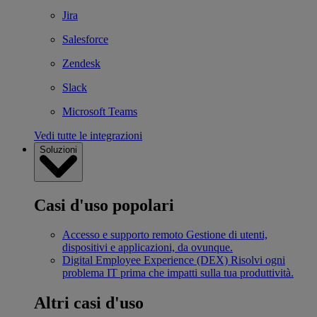
Jira
Salesforce
Zendesk
Slack
Microsoft Teams
Vedi tutte le integrazioni
Soluzioni
Casi d'uso popolari
Accesso e supporto remoto
Gestione di utenti,
dispositivi e applicazioni, da ovunque.
Digital Employee Experience (DEX)
Risolvi ogni
problema IT prima che impatti sulla tua produttività.
Altri casi d'uso