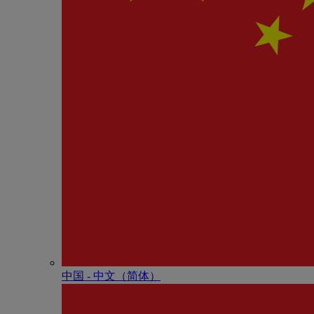
中国 - 中⽂（简体）