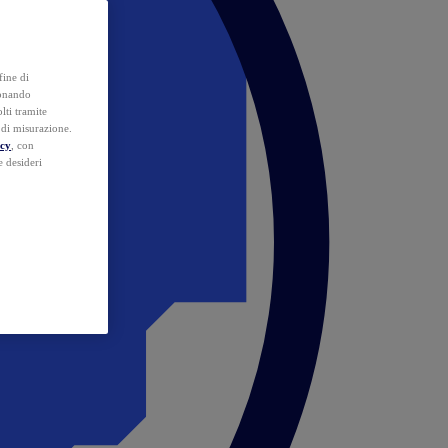
fine di
ionando
lti tramite
e di misurazione.
icy
, con
e desideri