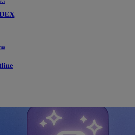
ivi
 DEX
ema
line