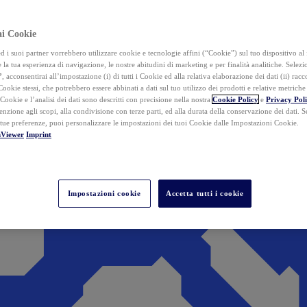
ai Cookie
i suoi partner vorrebbero utilizzare cookie e tecnologie affini (“Cookie”) sul tuo dispositivo al 
 la tua esperienza di navigazione, le nostre abitudini di marketing e per finalità analitiche. Selez
”
, acconsentirai all’impostazione (i) di tutti i Cookie ed alla relativa elaborazione dei dati (ii) racco
 Cookie stessi, che potrebbero essere abbinati a dati sul tuo utilizzo dei prodotti e relative metrich
 Cookie e l’analisi dei dati sono descritti con precisione nella nostra
Cookie Policy
e
Privacy Pol
tenzione agli scopi, alla condivisione con terze parti, ed alla durata della conservazione dei dati. S
 tue preferenze, puoi personalizzare le impostazioni dei tuoi Cookie dalle Impostazioni Cookie.
mViewer
Imprint
Impostazioni cookie
Accetta tutti i cookie