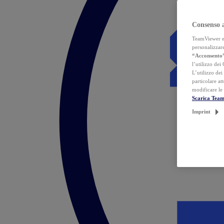
Consenso 
TeamViewer ed 
personalizzare
“Acconsento
l’utilizzo dei
L’utilizzo dei
particolare at
modificare le
Scarica Tea
Imprint