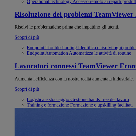
Operational technology
Accesso remoto ai reparti produtt
Risoluzione dei problemi
TeamViewer
Risolvi le problematiche prima che impattino gli utenti.
Scopri di più
Endpoint Troubleshooting
Identifica e risolvi ogni probl
Endpoint Automation
Automatizza le attività di routine
Lavoratori connessi
TeamViewer Front
Aumenta l'efficienza con la nostra realtà aumentata industriale.
Scopri di più
Logistica e stoccaggio
Gestione hands-free del lavoro
Training e formazione
Formazione e upskilling facilitati