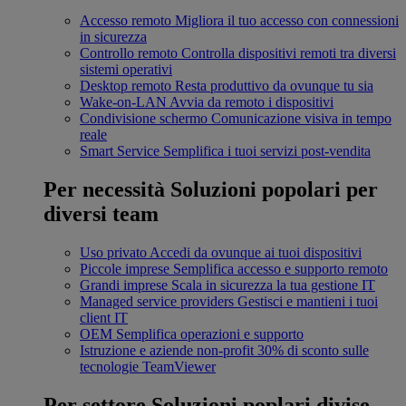
Accesso remoto
Migliora il tuo accesso con connessioni
in sicurezza
Controllo remoto
Controlla dispositivi remoti tra diversi
sistemi operativi
Desktop remoto
Resta produttivo da ovunque tu sia
Wake-on-LAN
Avvia da remoto i dispositivi
Condivisione schermo
Comunicazione visiva in tempo
reale
Smart Service
Semplifica i tuoi servizi post-vendita
Per necessità
Soluzioni popolari per
diversi team
Uso privato
Accedi da ovunque ai tuoi dispositivi
Piccole imprese
Semplifica accesso e supporto remoto
Grandi imprese
Scala in sicurezza la tua gestione IT
Managed service providers
Gestisci e mantieni i tuoi
client IT
OEM
Semplifica operazioni e supporto
Istruzione e aziende non-profit
30% di sconto sulle
tecnologie TeamViewer
Per settore
Soluzioni poplari divise