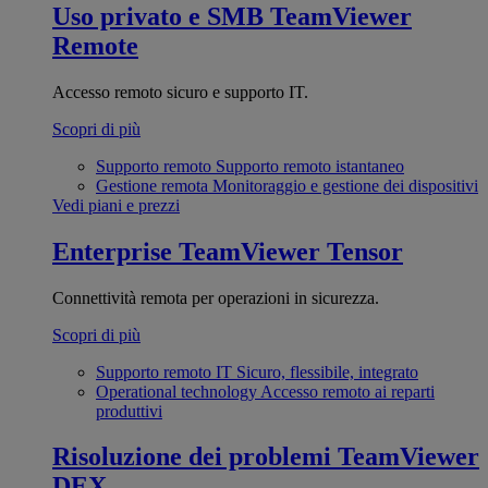
Uso privato e SMB
TeamViewer
Remote
Accesso remoto sicuro e supporto IT.
Scopri di più
Supporto remoto
Supporto remoto istantaneo
Gestione remota
Monitoraggio e gestione dei dispositivi
Vedi piani e prezzi
Enterprise
TeamViewer Tensor
Connettività remota per operazioni in sicurezza.
Scopri di più
Supporto remoto IT
Sicuro, flessibile, integrato
Operational technology
Accesso remoto ai reparti
produttivi
Risoluzione dei problemi
TeamViewer
DEX