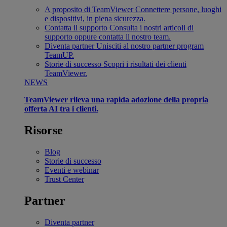
A proposito di TeamViewer
Connettere persone, luoghi
e dispositivi, in piena sicurezza.
Contatta il supporto
Consulta i nostri articoli di
supporto oppure contatta il nostro team.
Diventa partner
Unisciti al nostro partner program
TeamUP.
Storie di successo
Scopri i risultati dei clienti
TeamViewer.
NEWS
TeamViewer rileva una rapida adozione della propria
offerta AI tra i clienti.
Risorse
Blog
Storie di successo
Eventi e webinar
Trust Center
Partner
Diventa partner