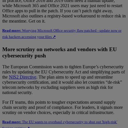
In practice, Office 2016 and 2019 often need a manual update,
while Microsoft 365 and Office 2021 users may just need to restart
Office apps to pull in the patch. If you can’t patch right away,
Microsoft also outlines a registry-based workaround to reduce risk in
the meantime. Get on it.
Read more:
Worrying Microsoft Office security flaw patched - update now or
risk hackers accessing your files
↗
More scrutiny on networks and vendors with EU
cybersecurity push
The European Commission wants to tighten Europe’s cybersecurity
rules by updating the EU Cybersecurity Act and simplifying parts of
the
NIS2 Directive
. The plan aims to speed up and streamline
cybersecurity certification, and it would also let countries “de-risk”
telecom networks by excluding suppliers seen as high risk for
national security.
For IT teams, this points to tougher expectations around supply
chain security and proof of compliance. For leaders, it signals more
scrutiny on vendor choices, especially in critical infrastructure.
Read more:
The EU wants to overhaul cybersecurity to shut out 'high-risk'