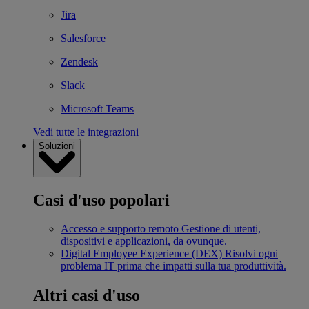
Jira
Salesforce
Zendesk
Slack
Microsoft Teams
Vedi tutte le integrazioni
Soluzioni
Casi d'uso popolari
Accesso e supporto remoto
Gestione di utenti,
dispositivi e applicazioni, da ovunque.
Digital Employee Experience (DEX)
Risolvi ogni
problema IT prima che impatti sulla tua produttività.
Altri casi d'uso