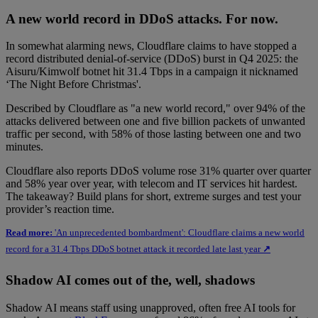
A new world record in DDoS attacks. For now.
In somewhat alarming news, Cloudflare claims to have stopped a
record distributed denial-of-service (DDoS) burst in Q4 2025: the
Aisuru/Kimwolf botnet hit 31.4 Tbps in a campaign it nicknamed
‘The Night Before Christmas'.
Described by Cloudflare as "a new world record," over 94% of the
attacks delivered between one and five billion packets of unwanted
traffic per second, with 58% of those lasting between one and two
minutes.
Cloudflare also reports DDoS volume rose 31% quarter over quarter
and 58% year over year, with telecom and IT services hit hardest.
The takeaway? Build plans for short, extreme surges and test your
provider’s reaction time.
Read more:
'An unprecedented bombardment': Cloudflare claims a new world
record for a 31.4 Tbps DDoS botnet attack it recorded late last year
↗
Shadow AI comes out of the, well, shadows
Shadow AI means staff using unapproved, often free AI tools for