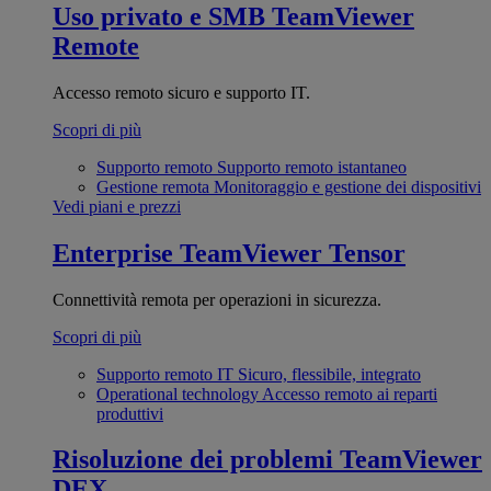
Uso privato e SMB
TeamViewer
Remote
Accesso remoto sicuro e supporto IT.
Scopri di più
Supporto remoto
Supporto remoto istantaneo
Gestione remota
Monitoraggio e gestione dei dispositivi
Vedi piani e prezzi
Enterprise
TeamViewer Tensor
Connettività remota per operazioni in sicurezza.
Scopri di più
Supporto remoto IT
Sicuro, flessibile, integrato
Operational technology
Accesso remoto ai reparti
produttivi
Risoluzione dei problemi
TeamViewer
DEX