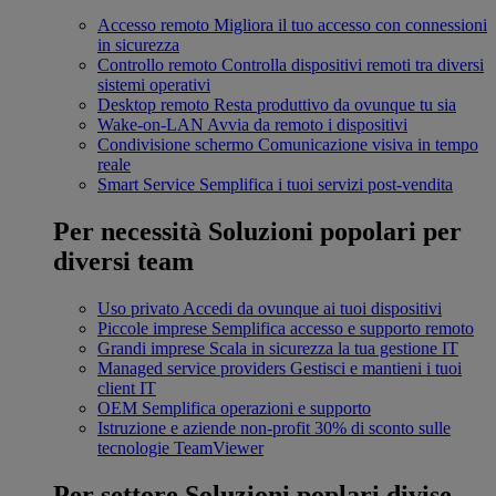
Accesso remoto
Migliora il tuo accesso con connessioni
in sicurezza
Controllo remoto
Controlla dispositivi remoti tra diversi
sistemi operativi
Desktop remoto
Resta produttivo da ovunque tu sia
Wake-on-LAN
Avvia da remoto i dispositivi
Condivisione schermo
Comunicazione visiva in tempo
reale
Smart Service
Semplifica i tuoi servizi post-vendita
Per necessità
Soluzioni popolari per
diversi team
Uso privato
Accedi da ovunque ai tuoi dispositivi
Piccole imprese
Semplifica accesso e supporto remoto
Grandi imprese
Scala in sicurezza la tua gestione IT
Managed service providers
Gestisci e mantieni i tuoi
client IT
OEM
Semplifica operazioni e supporto
Istruzione e aziende non-profit
30% di sconto sulle
tecnologie TeamViewer
Per settore
Soluzioni poplari divise