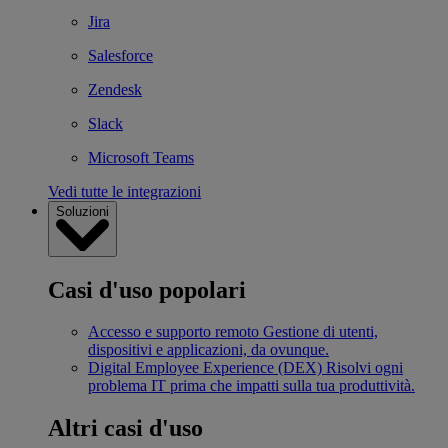
Jira
Salesforce
Zendesk
Slack
Microsoft Teams
Vedi tutte le integrazioni
Soluzioni
Casi d'uso popolari
Accesso e supporto remoto
Gestione di utenti,
dispositivi e applicazioni, da ovunque.
Digital Employee Experience (DEX)
Risolvi ogni
problema IT prima che impatti sulla tua produttività.
Altri casi d'uso