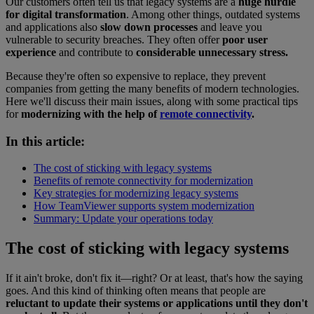
Our customers often tell us that legacy systems are a
huge hurdle
for digital transformation
. Among other things, outdated systems
and applications also
slow down processes
and leave you
vulnerable to security breaches. They often offer
poor user
experience
and contribute to
considerable unnecessary stress.
Because they're often so expensive to replace, they prevent
companies from getting the many benefits of modern technologies.
Here we'll discuss their main issues, along with some practical tips
for
modernizing with the help of
remote connectivity
.
In this article:
The cost of sticking with legacy systems
Benefits of remote connectivity for modernization
Key strategies for modernizing legacy systems
How TeamViewer supports system modernization
Summary: Update your operations today
The cost of sticking with legacy systems
If it ain't broke, don't fix it—right? Or at least, that's how the saying
goes. And this kind of thinking often means that people are
reluctant to update their systems or applications until they don't