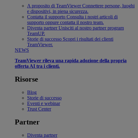
A proposito di TeamViewer
Connettere persone, luoghi
e dispositivi, in piena sicurezza.
Contatta il supporto
Consulta i nostri articoli di
supporto oppure contatta il nostro team.
Diventa partner
Unisciti al nostro partner program
TeamUP.
Storie di successo
Scopri i risultati dei clienti
TeamViewer.
NEWS
TeamViewer rileva una rapida adozione della propria
offerta AI tra i clienti.
Risorse
Blog
Storie di successo
Eventi e webinar
Trust Center
Partner
Diventa partner