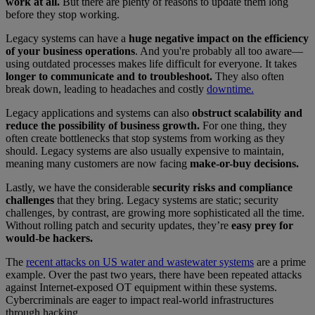
work at all.
But there are plenty of reasons to update them long
before they stop working.
Legacy systems can have a
huge negative impact on the efficiency
of your business operations
. And you're probably all too aware—
using outdated processes makes life difficult for everyone. It takes
longer to communicate and to troubleshoot.
They also often
break down, leading to headaches and costly
downtime.
Legacy applications and systems can also
obstruct scalability and
reduce the possibility of business growth.
For one thing, they
often create bottlenecks that stop systems from working as they
should. Legacy systems are also usually expensive to maintain,
meaning many customers are now facing
make-or-buy decisions.
Lastly, we have the considerable
security risks and compliance
challenges
that they bring. Legacy systems are static; security
challenges, by contrast, are growing more sophisticated all the time.
Without rolling patch and security updates, they’re
easy prey for
would-be hackers.
The
recent attacks on US water and wastewater systems
are a prime
example. Over the past two years, there have been repeated attacks
against Internet-exposed OT equipment within these systems.
Cybercriminals are eager to impact real-world infrastructures
through hacking.