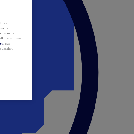
fine di
ionando
lti tramite
e di misurazione.
icy
, con
e desideri