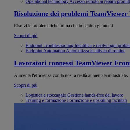
Operational technology
Accesso remoto ai reparti produtt
Risoluzione dei problemi
TeamViewer
Risolvi le problematiche prima che impattino gli utenti.
Scopri di più
Endpoint Troubleshooting
Identifica e risolvi ogni probl
Endpoint Automation
Automatizza le attività di routine
Lavoratori connessi
TeamViewer Front
Aumenta l'efficienza con la nostra realtà aumentata industriale.
Scopri di più
Logistica e stoccaggio
Gestione hands-free del lavoro
Training e formazione
Formazione e upskilling facilitati