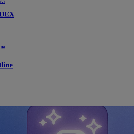
ivi
 DEX
ema
line