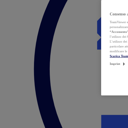
Consenso 
TeamViewer ed 
personalizzare
“Acconsento
l’utilizzo dei
L’utilizzo dei
particolare at
modificare le
Scarica Tea
Imprint