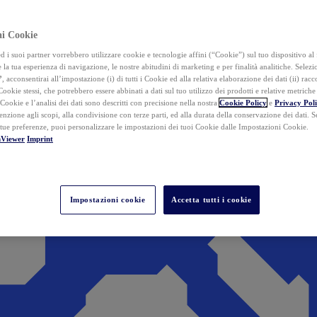
ai Cookie
i suoi partner vorrebbero utilizzare cookie e tecnologie affini (“Cookie”) sul tuo dispositivo al 
 la tua esperienza di navigazione, le nostre abitudini di marketing e per finalità analitiche. Selez
”
, acconsentirai all’impostazione (i) di tutti i Cookie ed alla relativa elaborazione dei dati (ii) racco
 Cookie stessi, che potrebbero essere abbinati a dati sul tuo utilizzo dei prodotti e relative metrich
 Cookie e l’analisi dei dati sono descritti con precisione nella nostra
Cookie Policy
e
Privacy Pol
tenzione agli scopi, alla condivisione con terze parti, ed alla durata della conservazione dei dati. S
 tue preferenze, puoi personalizzare le impostazioni dei tuoi Cookie dalle Impostazioni Cookie.
mViewer
Imprint
Impostazioni cookie
Accetta tutti i cookie