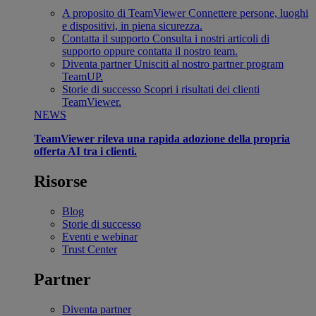
A proposito di TeamViewer
Connettere persone, luoghi
e dispositivi, in piena sicurezza.
Contatta il supporto
Consulta i nostri articoli di
supporto oppure contatta il nostro team.
Diventa partner
Unisciti al nostro partner program
TeamUP.
Storie di successo
Scopri i risultati dei clienti
TeamViewer.
NEWS
TeamViewer rileva una rapida adozione della propria
offerta AI tra i clienti.
Risorse
Blog
Storie di successo
Eventi e webinar
Trust Center
Partner
Diventa partner