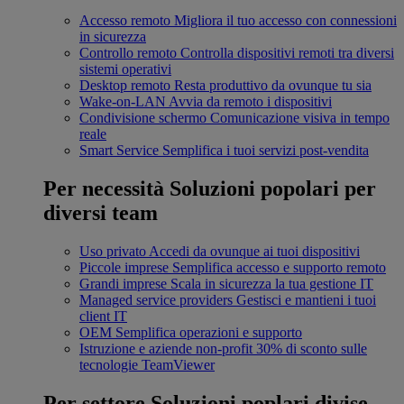
Accesso remoto
Migliora il tuo accesso con connessioni
in sicurezza
Controllo remoto
Controlla dispositivi remoti tra diversi
sistemi operativi
Desktop remoto
Resta produttivo da ovunque tu sia
Wake-on-LAN
Avvia da remoto i dispositivi
Condivisione schermo
Comunicazione visiva in tempo
reale
Smart Service
Semplifica i tuoi servizi post-vendita
Per necessità
Soluzioni popolari per
diversi team
Uso privato
Accedi da ovunque ai tuoi dispositivi
Piccole imprese
Semplifica accesso e supporto remoto
Grandi imprese
Scala in sicurezza la tua gestione IT
Managed service providers
Gestisci e mantieni i tuoi
client IT
OEM
Semplifica operazioni e supporto
Istruzione e aziende non-profit
30% di sconto sulle
tecnologie TeamViewer
Per settore
Soluzioni poplari divise