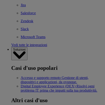
Jira
Salesforce
Zendesk
Slack
Microsoft Teams
Vedi tutte le integrazioni
Soluzioni
Casi d'uso popolari
Accesso e supporto remoto
Gestione di utenti,
dispositivi e applicazioni, da ovunque.
Digital Employee Experience (DEX)
Risolvi ogni
problema IT prima che impatti sulla tua produttività.
Altri casi d'uso