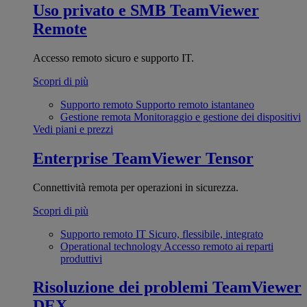
Uso privato e SMB
TeamViewer
Remote
Accesso remoto sicuro e supporto IT.
Scopri di più
Supporto remoto
Supporto remoto istantaneo
Gestione remota
Monitoraggio e gestione dei dispositivi
Vedi piani e prezzi
Enterprise
TeamViewer Tensor
Connettività remota per operazioni in sicurezza.
Scopri di più
Supporto remoto IT
Sicuro, flessibile, integrato
Operational technology
Accesso remoto ai reparti
produttivi
Risoluzione dei problemi
TeamViewer
DEX