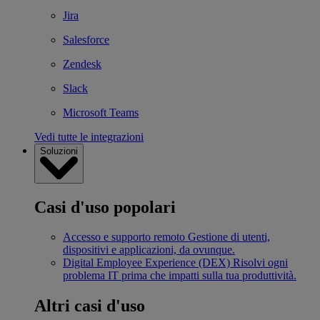
Jira
Salesforce
Zendesk
Slack
Microsoft Teams
Vedi tutte le integrazioni
Soluzioni
Casi d'uso popolari
Accesso e supporto remoto
Gestione di utenti,
dispositivi e applicazioni, da ovunque.
Digital Employee Experience (DEX)
Risolvi ogni
problema IT prima che impatti sulla tua produttività.
Altri casi d'uso