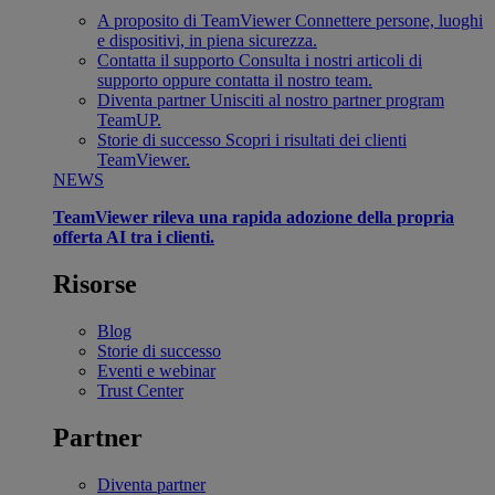
A proposito di TeamViewer
Connettere persone, luoghi
e dispositivi, in piena sicurezza.
Contatta il supporto
Consulta i nostri articoli di
supporto oppure contatta il nostro team.
Diventa partner
Unisciti al nostro partner program
TeamUP.
Storie di successo
Scopri i risultati dei clienti
TeamViewer.
NEWS
TeamViewer rileva una rapida adozione della propria
offerta AI tra i clienti.
Risorse
Blog
Storie di successo
Eventi e webinar
Trust Center
Partner
Diventa partner