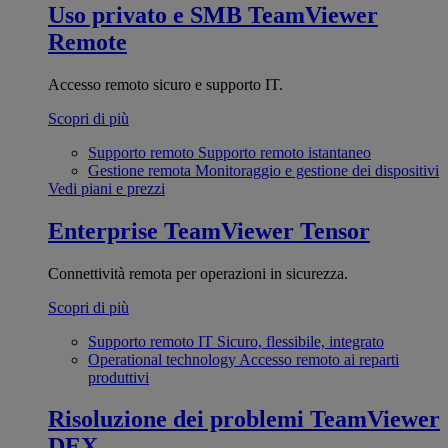
Uso privato e SMB
TeamViewer
Remote
Accesso remoto sicuro e supporto IT.
Scopri di più
Supporto remoto
Supporto remoto istantaneo
Gestione remota
Monitoraggio e gestione dei dispositivi
Vedi piani e prezzi
Enterprise
TeamViewer Tensor
Connettività remota per operazioni in sicurezza.
Scopri di più
Supporto remoto IT
Sicuro, flessibile, integrato
Operational technology
Accesso remoto ai reparti
produttivi
Risoluzione dei problemi
TeamViewer
DEX