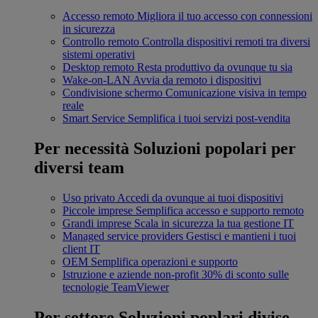
Accesso remoto
Migliora il tuo accesso con connessioni
in sicurezza
Controllo remoto
Controlla dispositivi remoti tra diversi
sistemi operativi
Desktop remoto
Resta produttivo da ovunque tu sia
Wake-on-LAN
Avvia da remoto i dispositivi
Condivisione schermo
Comunicazione visiva in tempo
reale
Smart Service
Semplifica i tuoi servizi post-vendita
Per necessità
Soluzioni popolari per
diversi team
Uso privato
Accedi da ovunque ai tuoi dispositivi
Piccole imprese
Semplifica accesso e supporto remoto
Grandi imprese
Scala in sicurezza la tua gestione IT
Managed service providers
Gestisci e mantieni i tuoi
client IT
OEM
Semplifica operazioni e supporto
Istruzione e aziende non-profit
30% di sconto sulle
tecnologie TeamViewer
Per settore
Soluzioni poplari divise