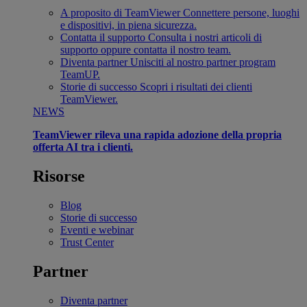
A proposito di TeamViewer
Connettere persone, luoghi
e dispositivi, in piena sicurezza.
Contatta il supporto
Consulta i nostri articoli di
supporto oppure contatta il nostro team.
Diventa partner
Unisciti al nostro partner program
TeamUP.
Storie di successo
Scopri i risultati dei clienti
TeamViewer.
NEWS
TeamViewer rileva una rapida adozione della propria
offerta AI tra i clienti.
Risorse
Blog
Storie di successo
Eventi e webinar
Trust Center
Partner
Diventa partner