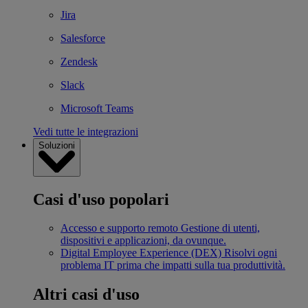
Jira
Salesforce
Zendesk
Slack
Microsoft Teams
Vedi tutte le integrazioni
Soluzioni
Casi d'uso popolari
Accesso e supporto remoto
Gestione di utenti,
dispositivi e applicazioni, da ovunque.
Digital Employee Experience (DEX)
Risolvi ogni
problema IT prima che impatti sulla tua produttività.
Altri casi d'uso