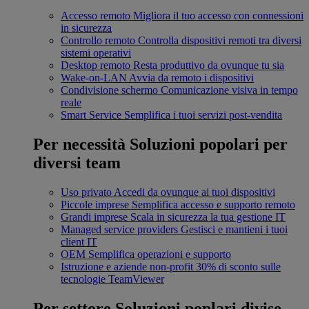
Accesso remoto
Migliora il tuo accesso con connessioni
in sicurezza
Controllo remoto
Controlla dispositivi remoti tra diversi
sistemi operativi
Desktop remoto
Resta produttivo da ovunque tu sia
Wake-on-LAN
Avvia da remoto i dispositivi
Condivisione schermo
Comunicazione visiva in tempo
reale
Smart Service
Semplifica i tuoi servizi post-vendita
Per necessità
Soluzioni popolari per
diversi team
Uso privato
Accedi da ovunque ai tuoi dispositivi
Piccole imprese
Semplifica accesso e supporto remoto
Grandi imprese
Scala in sicurezza la tua gestione IT
Managed service providers
Gestisci e mantieni i tuoi
client IT
OEM
Semplifica operazioni e supporto
Istruzione e aziende non-profit
30% di sconto sulle
tecnologie TeamViewer
Per settore
Soluzioni poplari divise