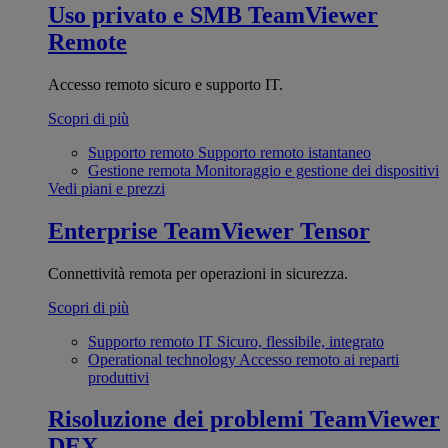
Uso privato e SMB
TeamViewer
Remote
Accesso remoto sicuro e supporto IT.
Scopri di più
Supporto remoto
Supporto remoto istantaneo
Gestione remota
Monitoraggio e gestione dei dispositivi
Vedi piani e prezzi
Enterprise
TeamViewer Tensor
Connettività remota per operazioni in sicurezza.
Scopri di più
Supporto remoto IT
Sicuro, flessibile, integrato
Operational technology
Accesso remoto ai reparti
produttivi
Risoluzione dei problemi
TeamViewer
DEX