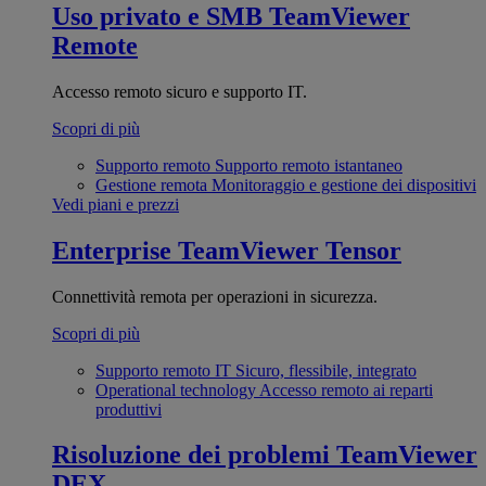
Uso privato e SMB
TeamViewer
Remote
Accesso remoto sicuro e supporto IT.
Scopri di più
Supporto remoto
Supporto remoto istantaneo
Gestione remota
Monitoraggio e gestione dei dispositivi
Vedi piani e prezzi
Enterprise
TeamViewer Tensor
Connettività remota per operazioni in sicurezza.
Scopri di più
Supporto remoto IT
Sicuro, flessibile, integrato
Operational technology
Accesso remoto ai reparti
produttivi
Risoluzione dei problemi
TeamViewer
DEX