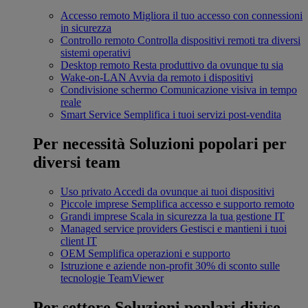
Accesso remoto
Migliora il tuo accesso con connessioni
in sicurezza
Controllo remoto
Controlla dispositivi remoti tra diversi
sistemi operativi
Desktop remoto
Resta produttivo da ovunque tu sia
Wake-on-LAN
Avvia da remoto i dispositivi
Condivisione schermo
Comunicazione visiva in tempo
reale
Smart Service
Semplifica i tuoi servizi post-vendita
Per necessità
Soluzioni popolari per
diversi team
Uso privato
Accedi da ovunque ai tuoi dispositivi
Piccole imprese
Semplifica accesso e supporto remoto
Grandi imprese
Scala in sicurezza la tua gestione IT
Managed service providers
Gestisci e mantieni i tuoi
client IT
OEM
Semplifica operazioni e supporto
Istruzione e aziende non-profit
30% di sconto sulle
tecnologie TeamViewer
Per settore
Soluzioni poplari divise