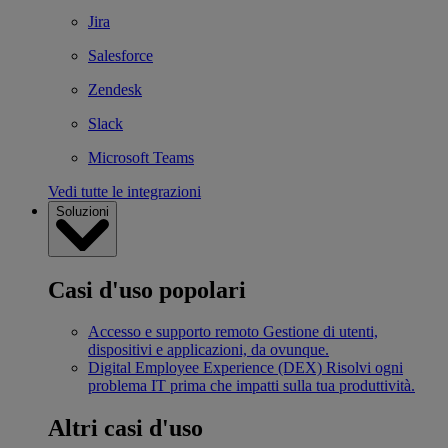
Jira
Salesforce
Zendesk
Slack
Microsoft Teams
Vedi tutte le integrazioni
Soluzioni
Casi d'uso popolari
Accesso e supporto remoto
Gestione di utenti,
dispositivi e applicazioni, da ovunque.
Digital Employee Experience (DEX)
Risolvi ogni
problema IT prima che impatti sulla tua produttività.
Altri casi d'uso