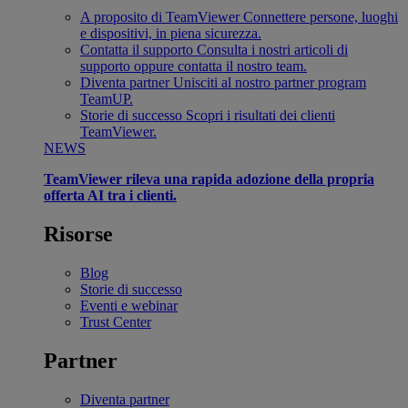
A proposito di TeamViewer
Connettere persone, luoghi
e dispositivi, in piena sicurezza.
Contatta il supporto
Consulta i nostri articoli di
supporto oppure contatta il nostro team.
Diventa partner
Unisciti al nostro partner program
TeamUP.
Storie di successo
Scopri i risultati dei clienti
TeamViewer.
NEWS
TeamViewer rileva una rapida adozione della propria
offerta AI tra i clienti.
Risorse
Blog
Storie di successo
Eventi e webinar
Trust Center
Partner
Diventa partner