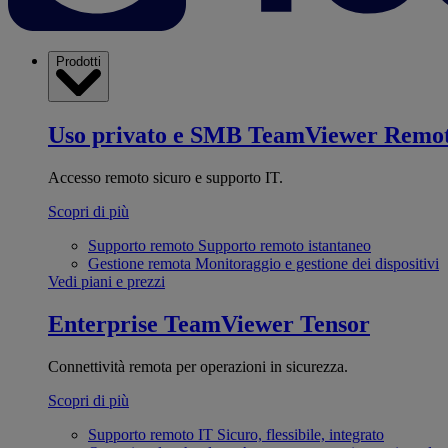
Prodotti
Uso privato e SMB
TeamViewer Remo
Accesso remoto sicuro e supporto IT.
Scopri di più
Supporto remoto
Supporto remoto istantaneo
Gestione remota
Monitoraggio e gestione dei dispositivi
Vedi piani e prezzi
Enterprise
TeamViewer Tensor
Connettività remota per operazioni in sicurezza.
Scopri di più
Supporto remoto IT
Sicuro, flessibile, integrato