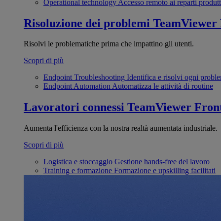
Operational technology
Accesso remoto ai reparti produtt
Risoluzione dei problemi
TeamViewer
Risolvi le problematiche prima che impattino gli utenti.
Scopri di più
Endpoint Troubleshooting
Identifica e risolvi ogni probl
Endpoint Automation
Automatizza le attività di routine
Lavoratori connessi
TeamViewer Front
Aumenta l'efficienza con la nostra realtà aumentata industriale.
Scopri di più
Logistica e stoccaggio
Gestione hands-free del lavoro
Training e formazione
Formazione e upskilling facilitati