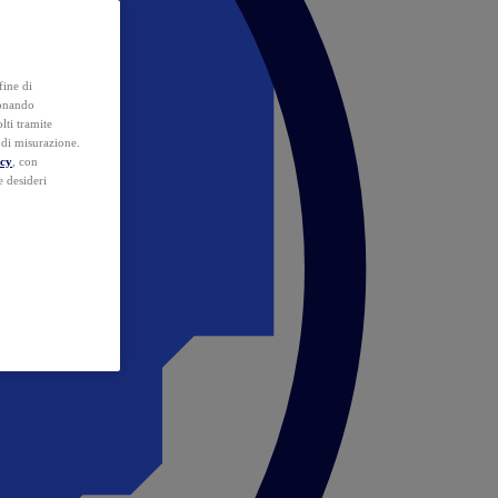
fine di
ionando
lti tramite
e di misurazione.
icy
, con
e desideri