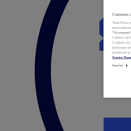
Consenso 
TeamViewer ed 
personalizzare
“Acconsento
l’utilizzo dei
L’utilizzo dei
particolare at
modificare le
Scarica Tea
Imprint