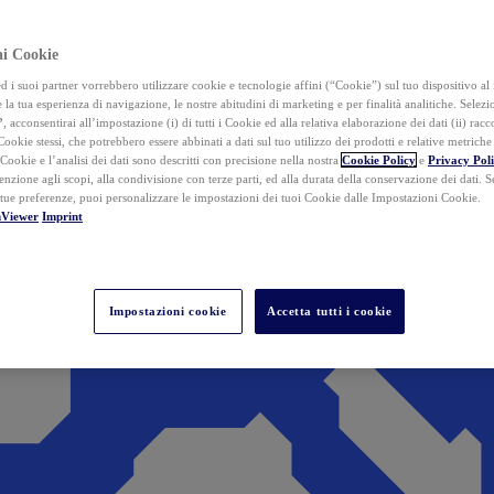
ai Cookie
i suoi partner vorrebbero utilizzare cookie e tecnologie affini (“Cookie”) sul tuo dispositivo al 
 la tua esperienza di navigazione, le nostre abitudini di marketing e per finalità analitiche. Selez
”
, acconsentirai all’impostazione (i) di tutti i Cookie ed alla relativa elaborazione dei dati (ii) racco
 Cookie stessi, che potrebbero essere abbinati a dati sul tuo utilizzo dei prodotti e relative metrich
 Cookie e l’analisi dei dati sono descritti con precisione nella nostra
Cookie Policy
e
Privacy Pol
tenzione agli scopi, alla condivisione con terze parti, ed alla durata della conservazione dei dati. S
 tue preferenze, puoi personalizzare le impostazioni dei tuoi Cookie dalle Impostazioni Cookie.
mViewer
Imprint
Impostazioni cookie
Accetta tutti i cookie