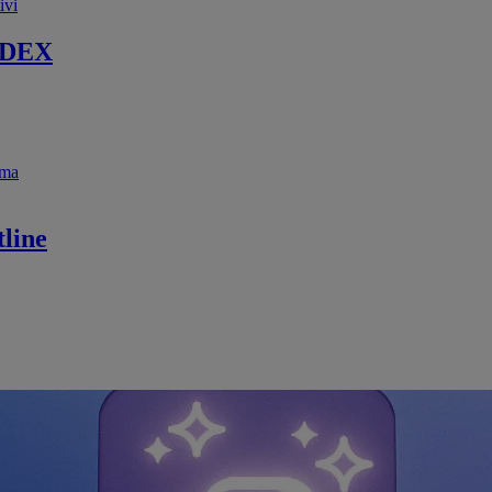
ivi
 DEX
ema
line