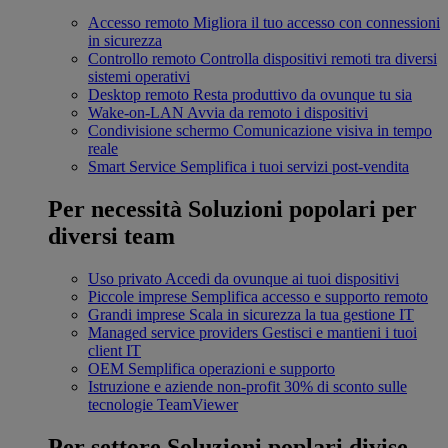
Accesso remoto
Migliora il tuo accesso con connessioni
in sicurezza
Controllo remoto
Controlla dispositivi remoti tra diversi
sistemi operativi
Desktop remoto
Resta produttivo da ovunque tu sia
Wake-on-LAN
Avvia da remoto i dispositivi
Condivisione schermo
Comunicazione visiva in tempo
reale
Smart Service
Semplifica i tuoi servizi post-vendita
Per necessità
Soluzioni popolari per
diversi team
Uso privato
Accedi da ovunque ai tuoi dispositivi
Piccole imprese
Semplifica accesso e supporto remoto
Grandi imprese
Scala in sicurezza la tua gestione IT
Managed service providers
Gestisci e mantieni i tuoi
client IT
OEM
Semplifica operazioni e supporto
Istruzione e aziende non-profit
30% di sconto sulle
tecnologie TeamViewer
Per settore
Soluzioni poplari divise