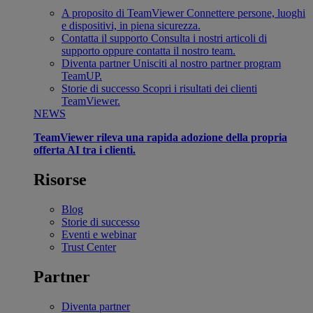
A proposito di TeamViewer
Connettere persone, luoghi
e dispositivi, in piena sicurezza.
Contatta il supporto
Consulta i nostri articoli di
supporto oppure contatta il nostro team.
Diventa partner
Unisciti al nostro partner program
TeamUP.
Storie di successo
Scopri i risultati dei clienti
TeamViewer.
NEWS
TeamViewer rileva una rapida adozione della propria
offerta AI tra i clienti.
Risorse
Blog
Storie di successo
Eventi e webinar
Trust Center
Partner
Diventa partner