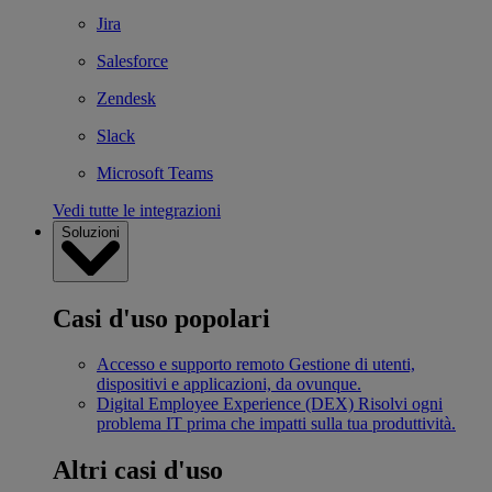
Jira
Salesforce
Zendesk
Slack
Microsoft Teams
Vedi tutte le integrazioni
Soluzioni
Casi d'uso popolari
Accesso e supporto remoto
Gestione di utenti,
dispositivi e applicazioni, da ovunque.
Digital Employee Experience (DEX)
Risolvi ogni
problema IT prima che impatti sulla tua produttività.
Altri casi d'uso