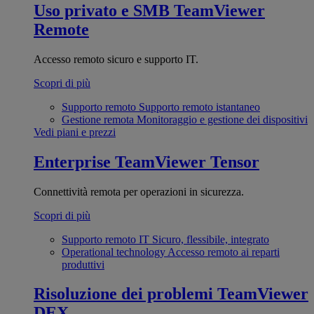
Uso privato e SMB
TeamViewer
Remote
Accesso remoto sicuro e supporto IT.
Scopri di più
Supporto remoto
Supporto remoto istantaneo
Gestione remota
Monitoraggio e gestione dei dispositivi
Vedi piani e prezzi
Enterprise
TeamViewer Tensor
Connettività remota per operazioni in sicurezza.
Scopri di più
Supporto remoto IT
Sicuro, flessibile, integrato
Operational technology
Accesso remoto ai reparti
produttivi
Risoluzione dei problemi
TeamViewer
DEX