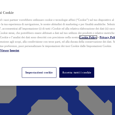
ai Cookie
i suoi partner vorrebbero utilizzare cookie e tecnologie affini (“Cookie”) sul tuo dispositivo al 
 la tua esperienza di navigazione, le nostre abitudini di marketing e per finalità analitiche. Selez
”
, acconsentirai all’impostazione (i) di tutti i Cookie ed alla relativa elaborazione dei dati (ii) racco
 Cookie stessi, che potrebbero essere abbinati a dati sul tuo utilizzo dei prodotti e relative metrich
 Cookie e l’analisi dei dati sono descritti con precisione nella nostra
Cookie Policy
e
Privacy Pol
tenzione agli scopi, alla condivisione con terze parti, ed alla durata della conservazione dei dati. S
 tue preferenze, puoi personalizzare le impostazioni dei tuoi Cookie dalle Impostazioni Cookie.
mViewer
Imprint
Impostazioni cookie
Accetta tutti i cookie