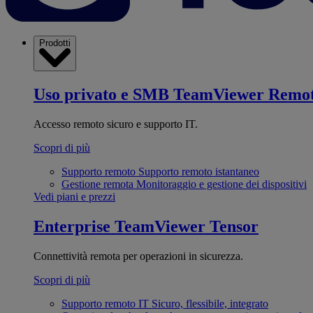
Prodotti
Uso privato e SMB
TeamViewer Remo
Accesso remoto sicuro e supporto IT.
Scopri di più
Supporto remoto
Supporto remoto istantaneo
Gestione remota
Monitoraggio e gestione dei dispositivi
Vedi piani e prezzi
Enterprise
TeamViewer Tensor
Connettività remota per operazioni in sicurezza.
Scopri di più
Supporto remoto IT
Sicuro, flessibile, integrato