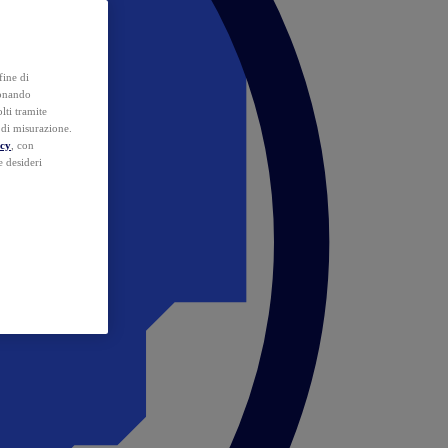
fine di
ionando
lti tramite
e di misurazione.
icy
, con
e desideri