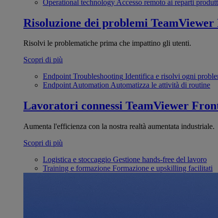
Operational technology
Accesso remoto ai reparti produtt
Risoluzione dei problemi
TeamViewer
Risolvi le problematiche prima che impattino gli utenti.
Scopri di più
Endpoint Troubleshooting
Identifica e risolvi ogni probl
Endpoint Automation
Automatizza le attività di routine
Lavoratori connessi
TeamViewer Front
Aumenta l'efficienza con la nostra realtà aumentata industriale.
Scopri di più
Logistica e stoccaggio
Gestione hands-free del lavoro
Training e formazione
Formazione e upskilling facilitati