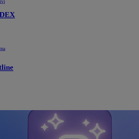
ivi
 DEX
ema
line