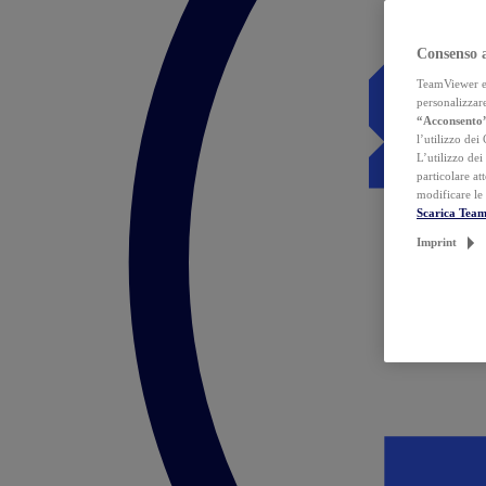
Consenso 
TeamViewer ed 
personalizzare
“Acconsento
l’utilizzo dei
L’utilizzo dei
particolare at
modificare le
Scarica Tea
Imprint