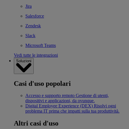
Jira
Salesforce
Zendesk
Slack
Microsoft Teams
Vedi tutte le integrazioni
Soluzioni
Casi d'uso popolari
Accesso e supporto remoto
Gestione di utenti,
dispositivi e applicazioni, da ovunque.
Digital Employee Experience (DEX)
Risolvi ogni
problema IT prima che impatti sulla tua produttività.
Altri casi d'uso