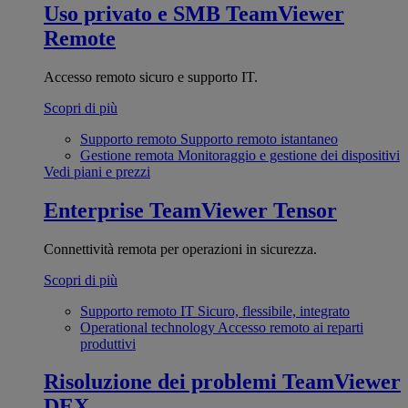
Uso privato e SMB
TeamViewer
Remote
Accesso remoto sicuro e supporto IT.
Scopri di più
Supporto remoto
Supporto remoto istantaneo
Gestione remota
Monitoraggio e gestione dei dispositivi
Vedi piani e prezzi
Enterprise
TeamViewer Tensor
Connettività remota per operazioni in sicurezza.
Scopri di più
Supporto remoto IT
Sicuro, flessibile, integrato
Operational technology
Accesso remoto ai reparti
produttivi
Risoluzione dei problemi
TeamViewer
DEX