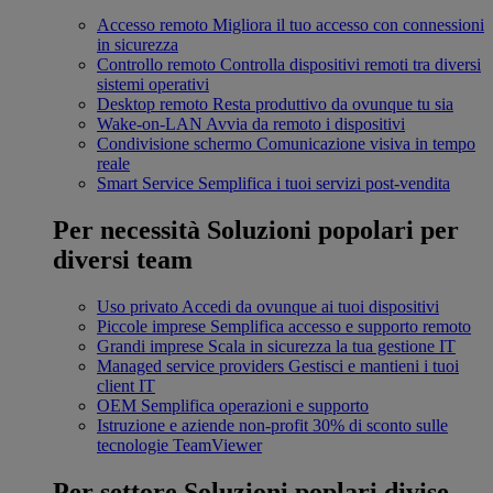
Accesso remoto
Migliora il tuo accesso con connessioni
in sicurezza
Controllo remoto
Controlla dispositivi remoti tra diversi
sistemi operativi
Desktop remoto
Resta produttivo da ovunque tu sia
Wake-on-LAN
Avvia da remoto i dispositivi
Condivisione schermo
Comunicazione visiva in tempo
reale
Smart Service
Semplifica i tuoi servizi post-vendita
Per necessità
Soluzioni popolari per
diversi team
Uso privato
Accedi da ovunque ai tuoi dispositivi
Piccole imprese
Semplifica accesso e supporto remoto
Grandi imprese
Scala in sicurezza la tua gestione IT
Managed service providers
Gestisci e mantieni i tuoi
client IT
OEM
Semplifica operazioni e supporto
Istruzione e aziende non-profit
30% di sconto sulle
tecnologie TeamViewer
Per settore
Soluzioni poplari divise