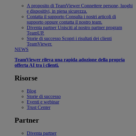
A proposito di TeamViewer
Connettere persone, luoghi
e dispositivi, in piena sicurezza.
Contatta il supporto
Consulta i nostri articoli di
supporto oppure contatta il nostro team.
Diventa partner
Unisciti al nostro partner program
TeamUP.
Storie di successo
Scopri i risultati dei clienti
TeamViewer.
NEWS
TeamViewer rileva una rapida adozione della propria
offerta AI tra i clienti.
Risorse
Blog
Storie di successo
Eventi e webinar
Trust Center
Partner
Diventa partner