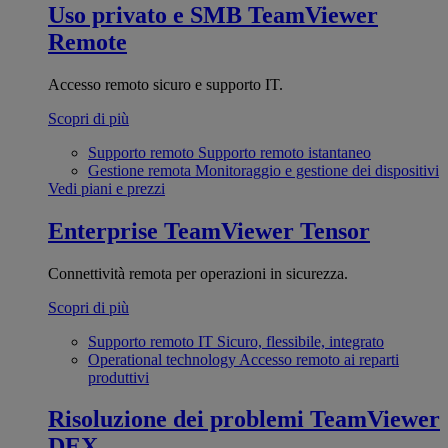
Uso privato e SMB
TeamViewer
Remote
Accesso remoto sicuro e supporto IT.
Scopri di più
Supporto remoto
Supporto remoto istantaneo
Gestione remota
Monitoraggio e gestione dei dispositivi
Vedi piani e prezzi
Enterprise
TeamViewer Tensor
Connettività remota per operazioni in sicurezza.
Scopri di più
Supporto remoto IT
Sicuro, flessibile, integrato
Operational technology
Accesso remoto ai reparti
produttivi
Risoluzione dei problemi
TeamViewer
DEX