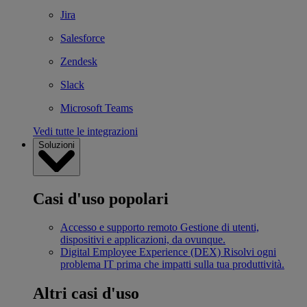
Jira
Salesforce
Zendesk
Slack
Microsoft Teams
Vedi tutte le integrazioni
Soluzioni
Casi d'uso popolari
Accesso e supporto remoto
Gestione di utenti,
dispositivi e applicazioni, da ovunque.
Digital Employee Experience (DEX)
Risolvi ogni
problema IT prima che impatti sulla tua produttività.
Altri casi d'uso