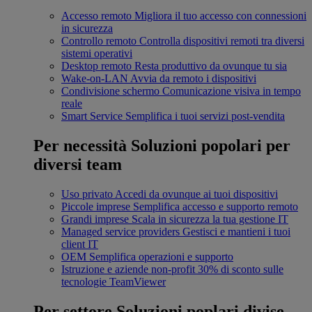
Accesso remoto
Migliora il tuo accesso con connessioni
in sicurezza
Controllo remoto
Controlla dispositivi remoti tra diversi
sistemi operativi
Desktop remoto
Resta produttivo da ovunque tu sia
Wake-on-LAN
Avvia da remoto i dispositivi
Condivisione schermo
Comunicazione visiva in tempo
reale
Smart Service
Semplifica i tuoi servizi post-vendita
Per necessità
Soluzioni popolari per
diversi team
Uso privato
Accedi da ovunque ai tuoi dispositivi
Piccole imprese
Semplifica accesso e supporto remoto
Grandi imprese
Scala in sicurezza la tua gestione IT
Managed service providers
Gestisci e mantieni i tuoi
client IT
OEM
Semplifica operazioni e supporto
Istruzione e aziende non-profit
30% di sconto sulle
tecnologie TeamViewer
Per settore
Soluzioni poplari divise