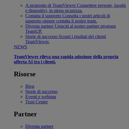
A proposito di TeamViewer
Connettere persone, luoghi
e dispositivi, in piena sicurezza.
Contatta il supporto
Consulta i nostri articoli di
supporto oppure contatta il nostro team.
Diventa partner
Unisciti al nostro partner program
TeamUP.
Storie di successo
Scopri i risultati dei clienti
TeamViewer.
NEWS
TeamViewer rileva una rapida adozione della propria
offerta AI tra i clienti.
Risorse
Blog
Storie di successo
Eventi e webinar
Trust Center
Partner
Diventa partner