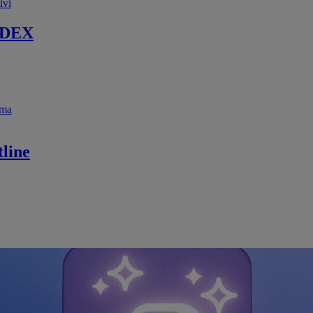
ivi
 DEX
ema
line