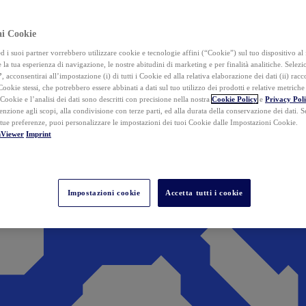
ai Cookie
i suoi partner vorrebbero utilizzare cookie e tecnologie affini (“Cookie”) sul tuo dispositivo al 
 la tua esperienza di navigazione, le nostre abitudini di marketing e per finalità analitiche. Selez
”
, acconsentirai all’impostazione (i) di tutti i Cookie ed alla relativa elaborazione dei dati (ii) racco
 Cookie stessi, che potrebbero essere abbinati a dati sul tuo utilizzo dei prodotti e relative metrich
 Cookie e l’analisi dei dati sono descritti con precisione nella nostra
Cookie Policy
e
Privacy Pol
tenzione agli scopi, alla condivisione con terze parti, ed alla durata della conservazione dei dati. S
 tue preferenze, puoi personalizzare le impostazioni dei tuoi Cookie dalle Impostazioni Cookie.
mViewer
Imprint
Impostazioni cookie
Accetta tutti i cookie