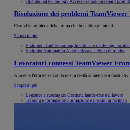
Operational technology
Accesso remoto ai reparti produtt
Risoluzione dei problemi
TeamViewer
Risolvi le problematiche prima che impattino gli utenti.
Scopri di più
Endpoint Troubleshooting
Identifica e risolvi ogni probl
Endpoint Automation
Automatizza le attività di routine
Lavoratori connessi
TeamViewer Front
Aumenta l'efficienza con la nostra realtà aumentata industriale.
Scopri di più
Logistica e stoccaggio
Gestione hands-free del lavoro
Training e formazione
Formazione e upskilling facilitati