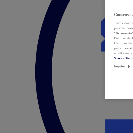
Consenso 
TeamViewer ed 
personalizzare
“Acconsento
l’utilizzo dei
L’utilizzo dei
particolare at
modificare le
Scarica Tea
Imprint