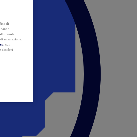
fine di
ionando
lti tramite
e di misurazione.
icy
, con
e desideri