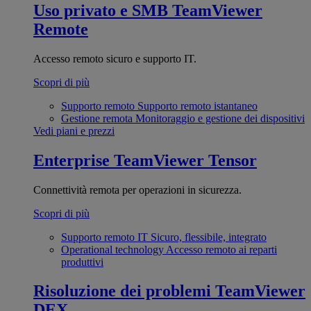
Uso privato e SMB
TeamViewer
Remote
Accesso remoto sicuro e supporto IT.
Scopri di più
Supporto remoto
Supporto remoto istantaneo
Gestione remota
Monitoraggio e gestione dei dispositivi
Vedi piani e prezzi
Enterprise
TeamViewer Tensor
Connettività remota per operazioni in sicurezza.
Scopri di più
Supporto remoto IT
Sicuro, flessibile, integrato
Operational technology
Accesso remoto ai reparti
produttivi
Risoluzione dei problemi
TeamViewer
DEX