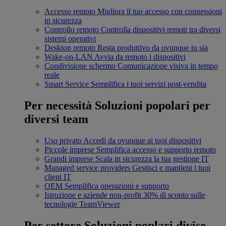
Accesso remoto
Migliora il tuo accesso con connessioni
in sicurezza
Controllo remoto
Controlla dispositivi remoti tra diversi
sistemi operativi
Desktop remoto
Resta produttivo da ovunque tu sia
Wake-on-LAN
Avvia da remoto i dispositivi
Condivisione schermo
Comunicazione visiva in tempo
reale
Smart Service
Semplifica i tuoi servizi post-vendita
Per necessità
Soluzioni popolari per
diversi team
Uso privato
Accedi da ovunque ai tuoi dispositivi
Piccole imprese
Semplifica accesso e supporto remoto
Grandi imprese
Scala in sicurezza la tua gestione IT
Managed service providers
Gestisci e mantieni i tuoi
client IT
OEM
Semplifica operazioni e supporto
Istruzione e aziende non-profit
30% di sconto sulle
tecnologie TeamViewer
Per settore
Soluzioni poplari divise