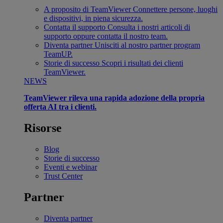
A proposito di TeamViewer
Connettere persone, luoghi
e dispositivi, in piena sicurezza.
Contatta il supporto
Consulta i nostri articoli di
supporto oppure contatta il nostro team.
Diventa partner
Unisciti al nostro partner program
TeamUP.
Storie di successo
Scopri i risultati dei clienti
TeamViewer.
NEWS
TeamViewer rileva una rapida adozione della propria
offerta AI tra i clienti.
Risorse
Blog
Storie di successo
Eventi e webinar
Trust Center
Partner
Diventa partner