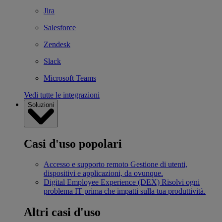
Jira
Salesforce
Zendesk
Slack
Microsoft Teams
Vedi tutte le integrazioni
Soluzioni
Casi d'uso popolari
Accesso e supporto remoto
Gestione di utenti,
dispositivi e applicazioni, da ovunque.
Digital Employee Experience (DEX)
Risolvi ogni
problema IT prima che impatti sulla tua produttività.
Altri casi d'uso