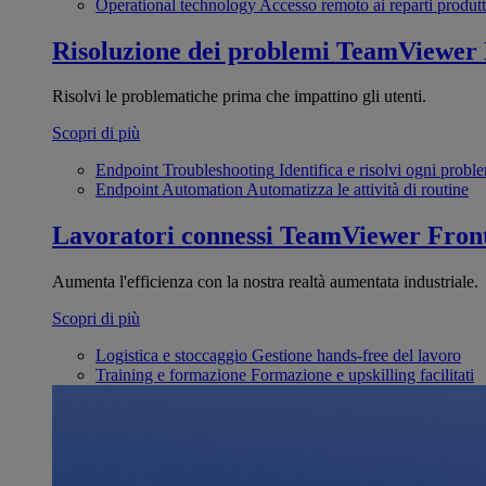
Operational technology
Accesso remoto ai reparti produtt
Risoluzione dei problemi
TeamViewer
Risolvi le problematiche prima che impattino gli utenti.
Scopri di più
Endpoint Troubleshooting
Identifica e risolvi ogni probl
Endpoint Automation
Automatizza le attività di routine
Lavoratori connessi
TeamViewer Front
Aumenta l'efficienza con la nostra realtà aumentata industriale.
Scopri di più
Logistica e stoccaggio
Gestione hands-free del lavoro
Training e formazione
Formazione e upskilling facilitati