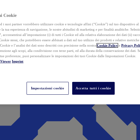
ai Cookie
i suoi partner vorrebbero utilizzare cookie e tecnologie affini (“Cookie”) sul tuo dispositivo al 
 la tua esperienza di navigazione, le nostre abitudini di marketing e per finalità analitiche. Selez
”
, acconsentirai all’impostazione (i) di tutti i Cookie ed alla relativa elaborazione dei dati (ii) racco
 Cookie stessi, che potrebbero essere abbinati a dati sul tuo utilizzo dei prodotti e relative metrich
 Cookie e l’analisi dei dati sono descritti con precisione nella nostra
Cookie Policy
e
Privacy Pol
tenzione agli scopi, alla condivisione con terze parti, ed alla durata della conservazione dei dati. S
 tue preferenze, puoi personalizzare le impostazioni dei tuoi Cookie dalle Impostazioni Cookie.
mViewer
Imprint
Impostazioni cookie
Accetta tutti i cookie