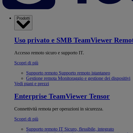
Prodotti
Uso privato e SMB
TeamViewer Remo
Accesso remoto sicuro e supporto IT.
Scopri di più
Supporto remoto
Supporto remoto istantaneo
Gestione remota
Monitoraggio e gestione dei dispositivi
Vedi piani e prezzi
Enterprise
TeamViewer Tensor
Connettività remota per operazioni in sicurezza.
Scopri di più
Supporto remoto IT
Sicuro, flessibile, integrato