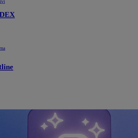
ivi
 DEX
ema
line