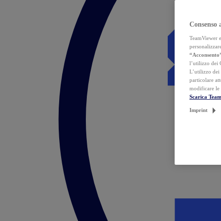
Consenso 
TeamViewer ed 
personalizzare
“Acconsento
l’utilizzo dei
L’utilizzo dei
particolare at
modificare le
Scarica Tea
Imprint