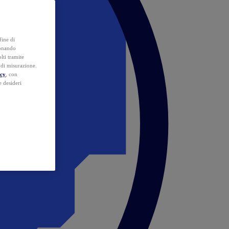
fine di
ionando
lti tramite
e di misurazione.
icy
, con
e desideri