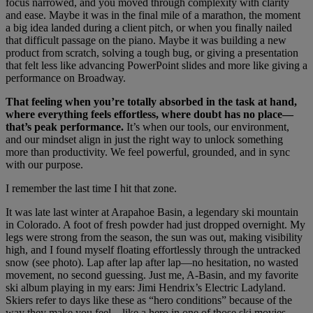
focus narrowed, and you moved through complexity with clarity
and ease. Maybe it was in the final mile of a marathon, the moment
a big idea landed during a client pitch, or when you finally nailed
that difficult passage on the piano. Maybe it was building a new
product from scratch, solving a tough bug, or giving a presentation
that felt less like advancing PowerPoint slides and more like giving a
performance on Broadway.
That feeling when you’re totally absorbed in the task at hand,
where everything feels effortless, where doubt has no place—
that’s peak performance.
It’s when our tools, our environment,
and our mindset align in just the right way to unlock something
more than productivity. We feel powerful, grounded, and in sync
with our purpose.
I remember the last time I hit that zone.
It was late last winter at Arapahoe Basin, a legendary ski mountain
in Colorado. A foot of fresh powder had just dropped overnight. My
legs were strong from the season, the sun was out, making visibility
high, and I found myself floating effortlessly through the untracked
snow (see photo). Lap after lap after lap—no hesitation, no wasted
movement, no second guessing. Just me, A-Basin, and my favorite
ski album playing in my ears: Jimi Hendrix’s Electric Ladyland.
Skiers refer to days like these as “hero conditions” because of the
way they make you feel—like a hero in one of those ski movies.