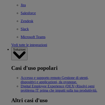
Jira
Salesforce
Zendesk
Slack
Microsoft Teams
Vedi tutte le integrazioni
Soluzioni
Casi d'uso popolari
Accesso e supporto remoto
Gestione di utenti,
dispositivi e applicazioni, da ovunque.
Digital Employee Experience (DEX)
Risolvi ogni
problema IT prima che impatti sulla tua produttività.
Altri casi d'uso