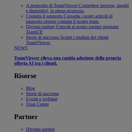
A proposito di TeamViewer
Connettere persone, luoghi
e dispositivi, in piena sicurezza.
Contatta il supporto
Consulta i nostri articoli di
supporto oppure contatta il nostro team.
Diventa partner
Unisciti al nostro partner program
TeamUP.
Storie di successo
Scopri i risultati dei clienti
TeamViewer.
NEWS
TeamViewer rileva una rapida adozione della propria
offerta AI tra i clienti.
Risorse
Blog
Storie di successo
Eventi e webinar
Trust Center
Partner
Diventa partner