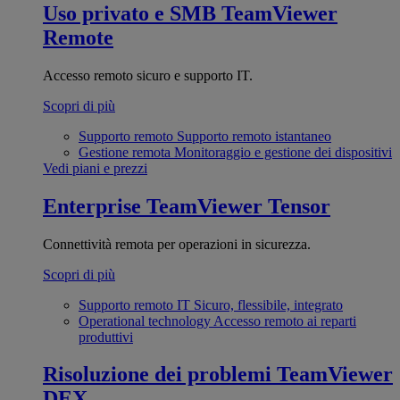
Uso privato e SMB
TeamViewer
Remote
Accesso remoto sicuro e supporto IT.
Scopri di più
Supporto remoto
Supporto remoto istantaneo
Gestione remota
Monitoraggio e gestione dei dispositivi
Vedi piani e prezzi
Enterprise
TeamViewer Tensor
Connettività remota per operazioni in sicurezza.
Scopri di più
Supporto remoto IT
Sicuro, flessibile, integrato
Operational technology
Accesso remoto ai reparti
produttivi
Risoluzione dei problemi
TeamViewer
DEX