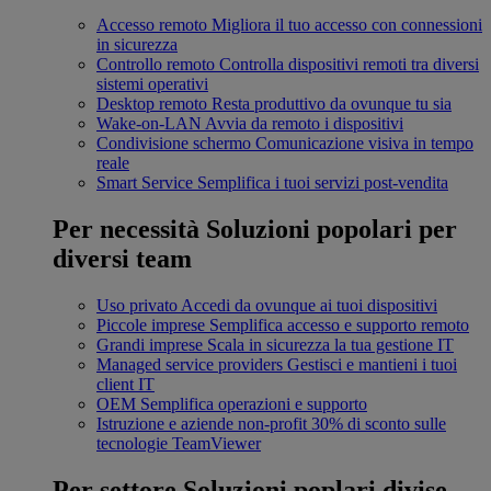
Accesso remoto
Migliora il tuo accesso con connessioni
in sicurezza
Controllo remoto
Controlla dispositivi remoti tra diversi
sistemi operativi
Desktop remoto
Resta produttivo da ovunque tu sia
Wake-on-LAN
Avvia da remoto i dispositivi
Condivisione schermo
Comunicazione visiva in tempo
reale
Smart Service
Semplifica i tuoi servizi post-vendita
Per necessità
Soluzioni popolari per
diversi team
Uso privato
Accedi da ovunque ai tuoi dispositivi
Piccole imprese
Semplifica accesso e supporto remoto
Grandi imprese
Scala in sicurezza la tua gestione IT
Managed service providers
Gestisci e mantieni i tuoi
client IT
OEM
Semplifica operazioni e supporto
Istruzione e aziende non-profit
30% di sconto sulle
tecnologie TeamViewer
Per settore
Soluzioni poplari divise