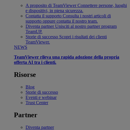
A proposito di TeamViewer
Connettere persone, luoghi
e dispositivi, in piena sicurezza.
Contatta il supporto
Consulta i nostri articoli di
supporto oppure contatta il nostro team.
Diventa partner
Unisciti al nostro partner program
TeamUP.
Storie di successo
Scopri i risultati dei clienti
TeamViewer.
NEWS
TeamViewer rileva una rapida adozione della propria
offerta AI tra i clienti.
Risorse
Blog
Storie di successo
Eventi e webinar
Trust Center
Partner
Diventa partner