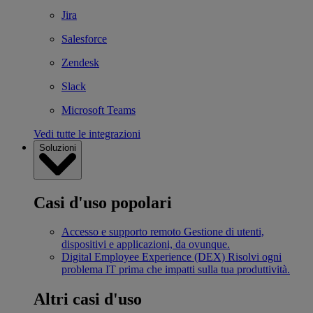
Jira
Salesforce
Zendesk
Slack
Microsoft Teams
Vedi tutte le integrazioni
Soluzioni
Casi d'uso popolari
Accesso e supporto remoto
Gestione di utenti,
dispositivi e applicazioni, da ovunque.
Digital Employee Experience (DEX)
Risolvi ogni
problema IT prima che impatti sulla tua produttività.
Altri casi d'uso