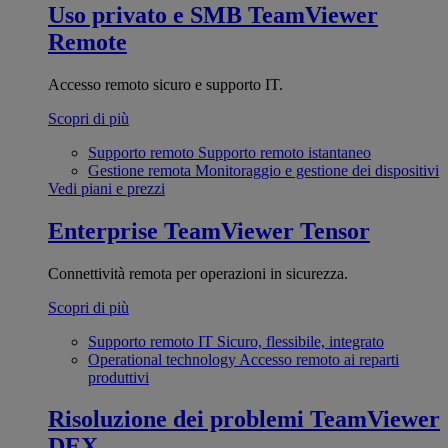
Uso privato e SMB
TeamViewer
Remote
Accesso remoto sicuro e supporto IT.
Scopri di più
Supporto remoto
Supporto remoto istantaneo
Gestione remota
Monitoraggio e gestione dei dispositivi
Vedi piani e prezzi
Enterprise
TeamViewer Tensor
Connettività remota per operazioni in sicurezza.
Scopri di più
Supporto remoto IT
Sicuro, flessibile, integrato
Operational technology
Accesso remoto ai reparti
produttivi
Risoluzione dei problemi
TeamViewer
DEX