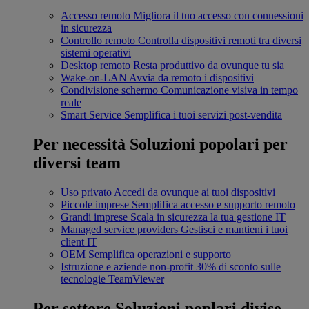
Accesso remoto
Migliora il tuo accesso con connessioni
in sicurezza
Controllo remoto
Controlla dispositivi remoti tra diversi
sistemi operativi
Desktop remoto
Resta produttivo da ovunque tu sia
Wake-on-LAN
Avvia da remoto i dispositivi
Condivisione schermo
Comunicazione visiva in tempo
reale
Smart Service
Semplifica i tuoi servizi post-vendita
Per necessità
Soluzioni popolari per
diversi team
Uso privato
Accedi da ovunque ai tuoi dispositivi
Piccole imprese
Semplifica accesso e supporto remoto
Grandi imprese
Scala in sicurezza la tua gestione IT
Managed service providers
Gestisci e mantieni i tuoi
client IT
OEM
Semplifica operazioni e supporto
Istruzione e aziende non-profit
30% di sconto sulle
tecnologie TeamViewer
Per settore
Soluzioni poplari divise