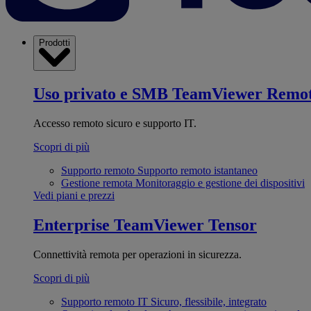
Prodotti
Uso privato e SMB
TeamViewer Remo
Accesso remoto sicuro e supporto IT.
Scopri di più
Supporto remoto
Supporto remoto istantaneo
Gestione remota
Monitoraggio e gestione dei dispositivi
Vedi piani e prezzi
Enterprise
TeamViewer Tensor
Connettività remota per operazioni in sicurezza.
Scopri di più
Supporto remoto IT
Sicuro, flessibile, integrato