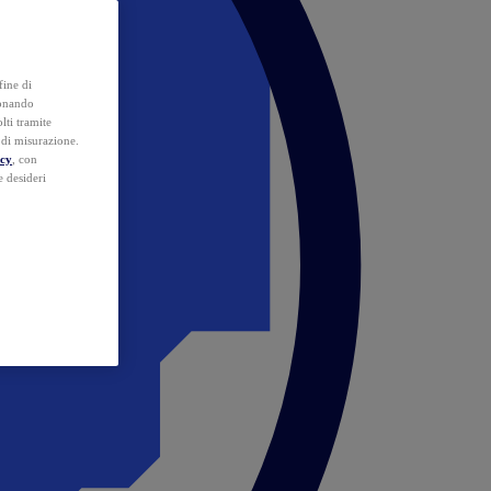
fine di
ionando
lti tramite
e di misurazione.
icy
, con
e desideri