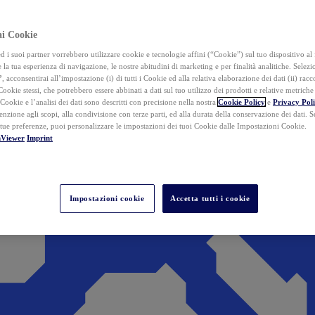
ai Cookie
i suoi partner vorrebbero utilizzare cookie e tecnologie affini (“Cookie”) sul tuo dispositivo al 
 la tua esperienza di navigazione, le nostre abitudini di marketing e per finalità analitiche. Selez
”
, acconsentirai all’impostazione (i) di tutti i Cookie ed alla relativa elaborazione dei dati (ii) racco
 Cookie stessi, che potrebbero essere abbinati a dati sul tuo utilizzo dei prodotti e relative metrich
 Cookie e l’analisi dei dati sono descritti con precisione nella nostra
Cookie Policy
e
Privacy Pol
tenzione agli scopi, alla condivisione con terze parti, ed alla durata della conservazione dei dati. S
 tue preferenze, puoi personalizzare le impostazioni dei tuoi Cookie dalle Impostazioni Cookie.
mViewer
Imprint
Impostazioni cookie
Accetta tutti i cookie