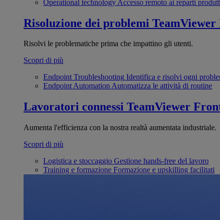
Operational technology
Accesso remoto ai reparti produtt
Risoluzione dei problemi
TeamViewer
Risolvi le problematiche prima che impattino gli utenti.
Scopri di più
Endpoint Troubleshooting
Identifica e risolvi ogni probl
Endpoint Automation
Automatizza le attività di routine
Lavoratori connessi
TeamViewer Front
Aumenta l'efficienza con la nostra realtà aumentata industriale.
Scopri di più
Logistica e stoccaggio
Gestione hands-free del lavoro
Training e formazione
Formazione e upskilling facilitati