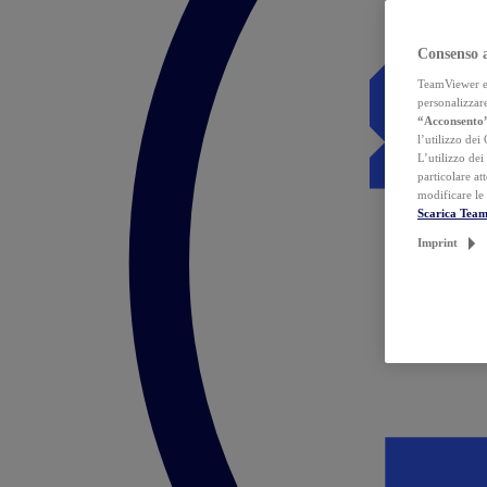
Consenso 
TeamViewer ed 
personalizzare
“Acconsento
l’utilizzo dei
L’utilizzo dei
particolare at
modificare le
Scarica Tea
Imprint