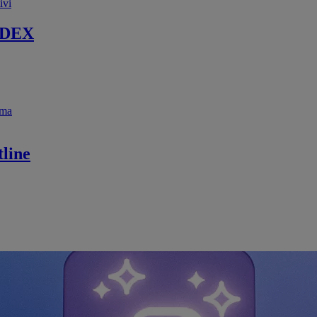
ivi
 DEX
ema
line