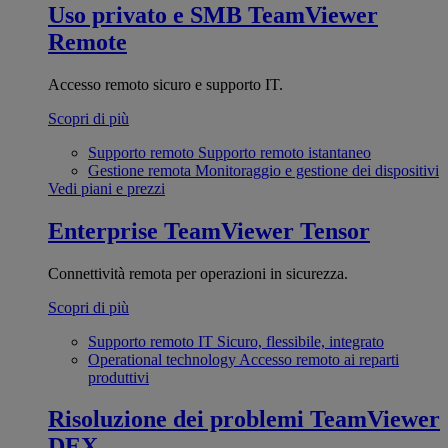
Uso privato e SMB
TeamViewer
Remote
Accesso remoto sicuro e supporto IT.
Scopri di più
Supporto remoto
Supporto remoto istantaneo
Gestione remota
Monitoraggio e gestione dei dispositivi
Vedi piani e prezzi
Enterprise
TeamViewer Tensor
Connettività remota per operazioni in sicurezza.
Scopri di più
Supporto remoto IT
Sicuro, flessibile, integrato
Operational technology
Accesso remoto ai reparti
produttivi
Risoluzione dei problemi
TeamViewer
DEX