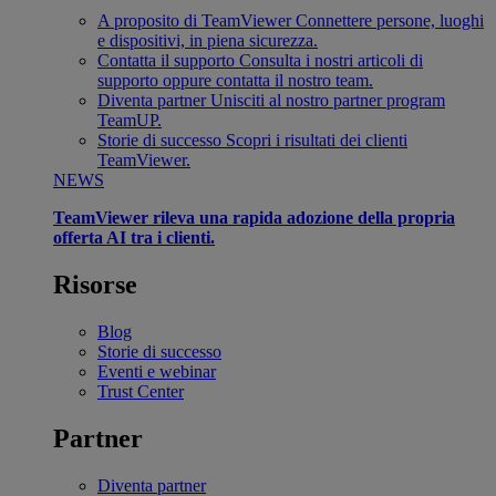
A proposito di TeamViewer
Connettere persone, luoghi
e dispositivi, in piena sicurezza.
Contatta il supporto
Consulta i nostri articoli di
supporto oppure contatta il nostro team.
Diventa partner
Unisciti al nostro partner program
TeamUP.
Storie di successo
Scopri i risultati dei clienti
TeamViewer.
NEWS
TeamViewer rileva una rapida adozione della propria
offerta AI tra i clienti.
Risorse
Blog
Storie di successo
Eventi e webinar
Trust Center
Partner
Diventa partner