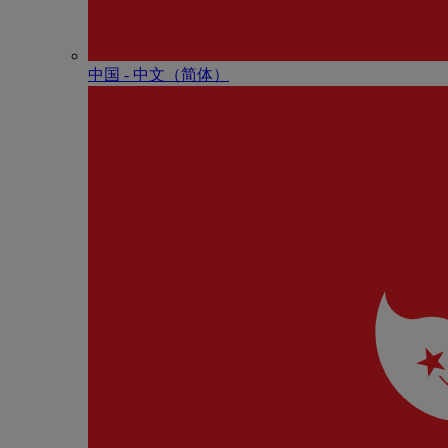
中国 - 中⽂（简体）