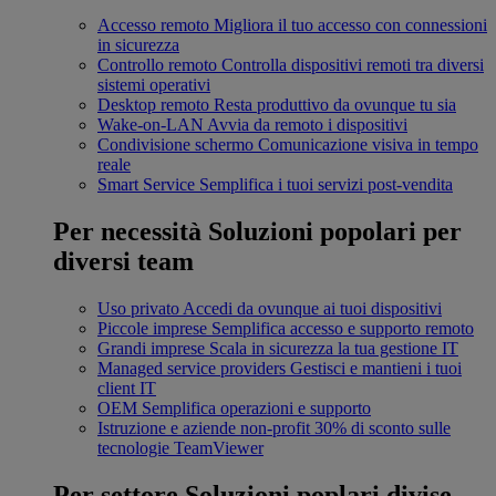
Accesso remoto
Migliora il tuo accesso con connessioni
in sicurezza
Controllo remoto
Controlla dispositivi remoti tra diversi
sistemi operativi
Desktop remoto
Resta produttivo da ovunque tu sia
Wake-on-LAN
Avvia da remoto i dispositivi
Condivisione schermo
Comunicazione visiva in tempo
reale
Smart Service
Semplifica i tuoi servizi post-vendita
Per necessità
Soluzioni popolari per
diversi team
Uso privato
Accedi da ovunque ai tuoi dispositivi
Piccole imprese
Semplifica accesso e supporto remoto
Grandi imprese
Scala in sicurezza la tua gestione IT
Managed service providers
Gestisci e mantieni i tuoi
client IT
OEM
Semplifica operazioni e supporto
Istruzione e aziende non-profit
30% di sconto sulle
tecnologie TeamViewer
Per settore
Soluzioni poplari divise