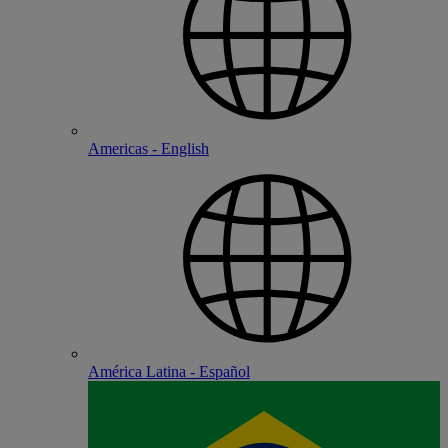
Americas - English
América Latina - Español