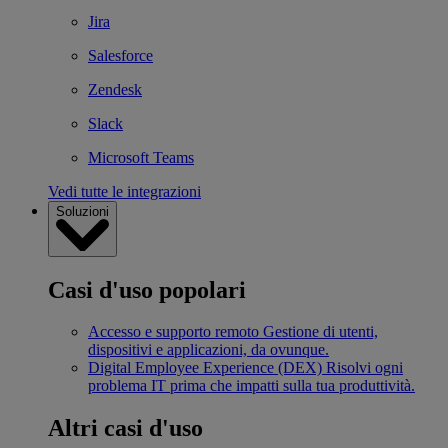
Jira
Salesforce
Zendesk
Slack
Microsoft Teams
Vedi tutte le integrazioni
Soluzioni
Casi d'uso popolari
Accesso e supporto remoto
Gestione di utenti,
dispositivi e applicazioni, da ovunque.
Digital Employee Experience (DEX)
Risolvi ogni
problema IT prima che impatti sulla tua produttività.
Altri casi d'uso