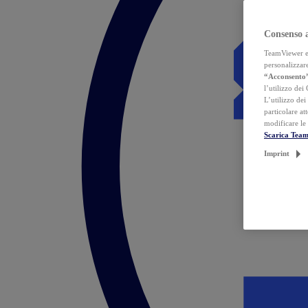
Consenso 
TeamViewer ed 
personalizzare
“Acconsento
l’utilizzo dei
L’utilizzo dei
particolare at
modificare le
Scarica Tea
Imprint