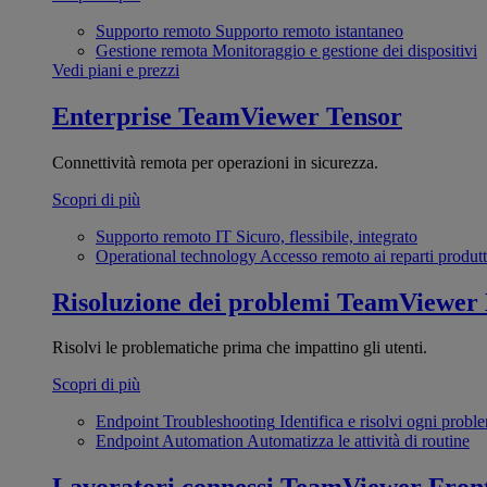
Supporto remoto
Supporto remoto istantaneo
Gestione remota
Monitoraggio e gestione dei dispositivi
Vedi piani e prezzi
Enterprise
TeamViewer Tensor
Connettività remota per operazioni in sicurezza.
Scopri di più
Supporto remoto IT
Sicuro, flessibile, integrato
Operational technology
Accesso remoto ai reparti produtt
Risoluzione dei problemi
TeamViewer
Risolvi le problematiche prima che impattino gli utenti.
Scopri di più
Endpoint Troubleshooting
Identifica e risolvi ogni probl
Endpoint Automation
Automatizza le attività di routine