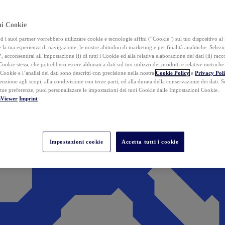
ai Cookie
i suoi partner vorrebbero utilizzare cookie e tecnologie affini (“Cookie”) sul tuo dispositivo al 
 la tua esperienza di navigazione, le nostre abitudini di marketing e per finalità analitiche. Selez
”
, acconsentirai all’impostazione (i) di tutti i Cookie ed alla relativa elaborazione dei dati (ii) racco
 Cookie stessi, che potrebbero essere abbinati a dati sul tuo utilizzo dei prodotti e relative metrich
 Cookie e l’analisi dei dati sono descritti con precisione nella nostra
Cookie Policy
e
Privacy Pol
tenzione agli scopi, alla condivisione con terze parti, ed alla durata della conservazione dei dati. S
 tue preferenze, puoi personalizzare le impostazioni dei tuoi Cookie dalle Impostazioni Cookie.
mViewer
Imprint
Impostazioni cookie
Accetta tutti i cookie