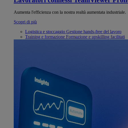
Lavoratori connessi
TeamViewer Front
Aumenta l'efficienza con la nostra realtà aumentata industriale.
Scopri di più
Logistica e stoccaggio
Gestione hands-free del lavoro
Training e formazione
Formazione e upskilling facilitati