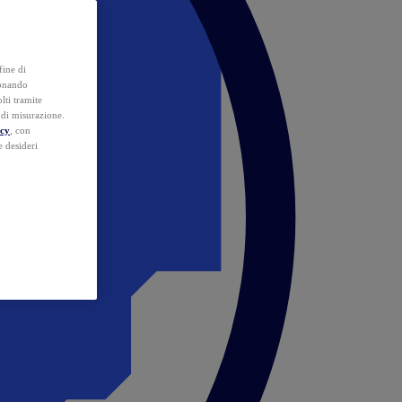
fine di
ionando
lti tramite
e di misurazione.
icy
, con
e desideri