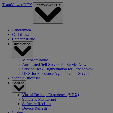
TeamViewer DEX
TeamViewer DEX
Panoramica
Casi d’uso
Caratteristiche
Integrazioni
Microsoft Intune
Automated Self Service for ServiceNow
Service Desk Augmentation for ServiceNow
DEX for Salesforce Agentforce IT Service
Storie di successo
Add-on
Virtual Desktop Experience (VDX)
Synthetic Monitoring
Software Reclaim
Device Refresh
Listino