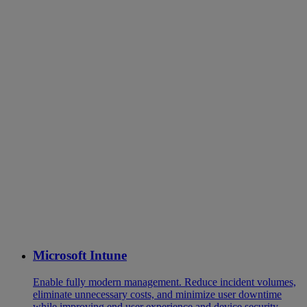
Microsoft Intune
Enable fully modern management. Reduce incident volumes,
eliminate unnecessary costs, and minimize user downtime
while improving end user experience and device security.