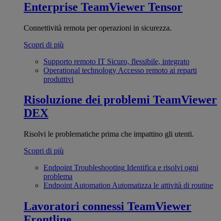
Enterprise
TeamViewer Tensor
Connettività remota per operazioni in sicurezza.
Scopri di più
Supporto remoto IT
Sicuro, flessibile, integrato
Operational technology
Accesso remoto ai reparti
produttivi
Risoluzione dei problemi
TeamViewer
DEX
Risolvi le problematiche prima che impattino gli utenti.
Scopri di più
Endpoint Troubleshooting
Identifica e risolvi ogni
problema
Endpoint Automation
Automatizza le attività di routine
Lavoratori connessi
TeamViewer
Frontline