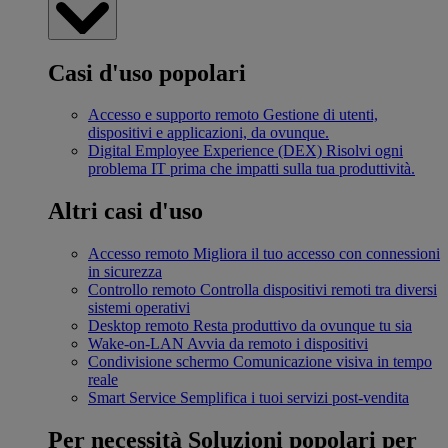
Casi d'uso popolari
Accesso e supporto remoto
Gestione di utenti,
dispositivi e applicazioni, da ovunque.
Digital Employee Experience (DEX)
Risolvi ogni
problema IT prima che impatti sulla tua produttività.
Altri casi d'uso
Accesso remoto
Migliora il tuo accesso con connessioni
in sicurezza
Controllo remoto
Controlla dispositivi remoti tra diversi
sistemi operativi
Desktop remoto
Resta produttivo da ovunque tu sia
Wake-on-LAN
Avvia da remoto i dispositivi
Condivisione schermo
Comunicazione visiva in tempo
reale
Smart Service
Semplifica i tuoi servizi post-vendita
Per necessità
Soluzioni popolari per