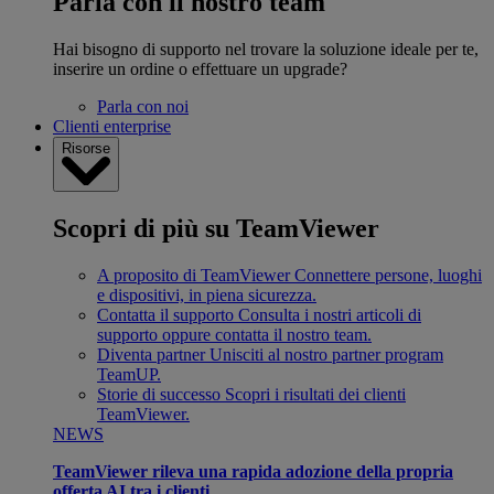
Parla con il nostro team
Hai bisogno di supporto nel trovare la soluzione ideale per te,
inserire un ordine o effettuare un upgrade?
Parla con noi
Clienti enterprise
Risorse
Scopri di più su TeamViewer
A proposito di TeamViewer
Connettere persone, luoghi
e dispositivi, in piena sicurezza.
Contatta il supporto
Consulta i nostri articoli di
supporto oppure contatta il nostro team.
Diventa partner
Unisciti al nostro partner program
TeamUP.
Storie di successo
Scopri i risultati dei clienti
TeamViewer.
NEWS
TeamViewer rileva una rapida adozione della propria
offerta AI tra i clienti.