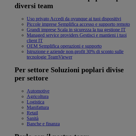
diversi team
Uso privato
Accedi da ovunque ai tuoi dispositivi
Piccole imprese
Semplifica accesso e supporto remoto
Grandi imprese
Scala in sicurezza la tua gestione IT
Managed service providers
Gestisci e mantieni i tuoi
client IT
OEM
Semplifica operazioni e supporto
Istruzione e aziende non-profit
30% di sconto sulle
tecnologie TeamViewer
Per settore
Soluzioni poplari divise
per settore
Automotive
Agricoltura
Logistica
Manifattura
Retail
Sanità
Banche e finanza