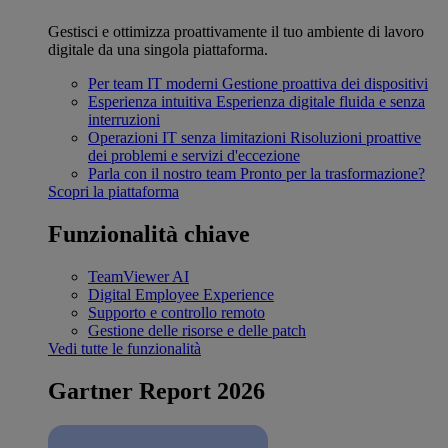
Gestisci e ottimizza proattivamente il tuo ambiente di lavoro
digitale da una singola piattaforma.
Per team IT moderni
Gestione proattiva dei dispositivi
Esperienza intuitiva
Esperienza digitale fluida e senza
interruzioni
Operazioni IT senza limitazioni
Risoluzioni proattive
dei problemi e servizi d'eccezione
Parla con il nostro team
Pronto per la trasformazione?
Scopri la piattaforma
Funzionalità chiave
TeamViewer AI
Digital Employee Experience
Supporto e controllo remoto
Gestione delle risorse e delle patch
Vedi tutte le funzionalità
Gartner Report 2026