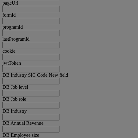
pageUrl
formId
programId
lastProgramId
cookie
jwtToken
DB Industry SIC Code New field
DB Job level
DB Job role
DB Industry
DB Annual Revenue
DB Employee size