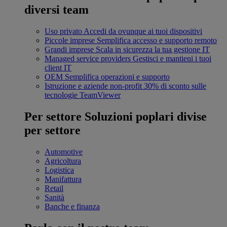
diversi team
Uso privato
Accedi da ovunque ai tuoi dispositivi
Piccole imprese
Semplifica accesso e supporto remoto
Grandi imprese
Scala in sicurezza la tua gestione IT
Managed service providers
Gestisci e mantieni i tuoi
client IT
OEM
Semplifica operazioni e supporto
Istruzione e aziende non-profit
30% di sconto sulle
tecnologie TeamViewer
Per settore
Soluzioni poplari divise
per settore
Automotive
Agricoltura
Logistica
Manifattura
Retail
Sanità
Banche e finanza