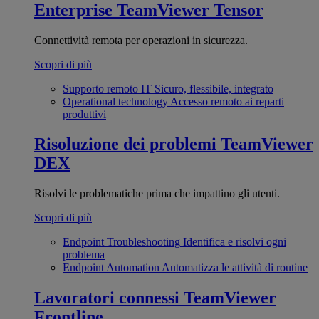
Enterprise
TeamViewer Tensor
Connettività remota per operazioni in sicurezza.
Scopri di più
Supporto remoto IT
Sicuro, flessibile, integrato
Operational technology
Accesso remoto ai reparti
produttivi
Risoluzione dei problemi
TeamViewer
DEX
Risolvi le problematiche prima che impattino gli utenti.
Scopri di più
Endpoint Troubleshooting
Identifica e risolvi ogni
problema
Endpoint Automation
Automatizza le attività di routine
Lavoratori connessi
TeamViewer
Frontline