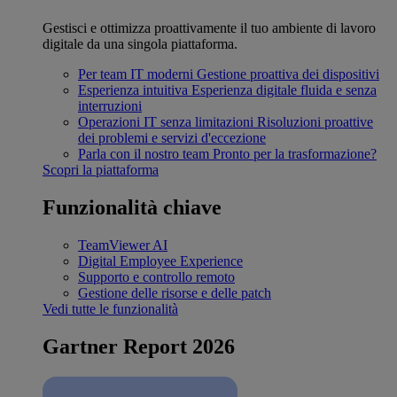
Gestisci e ottimizza proattivamente il tuo ambiente di lavoro
digitale da una singola piattaforma.
Per team IT moderni
Gestione proattiva dei dispositivi
Esperienza intuitiva
Esperienza digitale fluida e senza
interruzioni
Operazioni IT senza limitazioni
Risoluzioni proattive
dei problemi e servizi d'eccezione
Parla con il nostro team
Pronto per la trasformazione?
Scopri la piattaforma
Funzionalità chiave
TeamViewer AI
Digital Employee Experience
Supporto e controllo remoto
Gestione delle risorse e delle patch
Vedi tutte le funzionalità
Gartner Report 2026