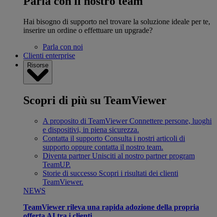
Parla con il nostro team
Hai bisogno di supporto nel trovare la soluzione ideale per te,
inserire un ordine o effettuare un upgrade?
Parla con noi
Clienti enterprise
Risorse
Scopri di più su TeamViewer
A proposito di TeamViewer
Connettere persone, luoghi
e dispositivi, in piena sicurezza.
Contatta il supporto
Consulta i nostri articoli di
supporto oppure contatta il nostro team.
Diventa partner
Unisciti al nostro partner program
TeamUP.
Storie di successo
Scopri i risultati dei clienti
TeamViewer.
NEWS
TeamViewer rileva una rapida adozione della propria
offerta AI tra i clienti.