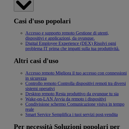
Casi d'uso popolari
Accesso e supporto remoto
Gestione di utenti,
dispositivi e applicazioni, da ovunque.
Digital Employee Experience (DEX)
Risolvi ogni
problema IT prima che impatti sulla tua produttività.
Altri casi d'uso
Accesso remoto
Migliora il tuo accesso con connessioni
in sicurezza
Controllo remoto
Controlla dispositivi remoti tra diversi
sistemi operativi
Desktop remoto
Resta produttivo da ovunque tu sia
Wake-on-LAN
Avvia da remoto i dispositivi
Condivisione schermo
Comunicazione visiva in tempo
reale
Smart Service
Semplifica i tuoi servizi post-vendita
Per necessità
Soluzioni popolari per