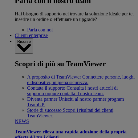
Parla con il nostro team
Hai bisogno di supporto nel trovare la soluzione ideale per te,
inserire un ordine o effettuare un upgrade?
Parla con noi
Clienti enterprise
Risorse
Scopri di più su TeamViewer
A proposito di TeamViewer
Connettere persone, luoghi
e dispositivi, in piena sicurezza.
Contatta il supporto
Consulta i nostri articoli di
supporto oppure contatta il nostro team.
Diventa partner
Unisciti al nostro partner program
TeamUP.
Storie di successo
Scopri i risultati dei clienti
TeamViewer.
NEWS
TeamViewer rileva una rapida adozione della propria
offerta AI tra i clienti.