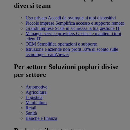
diversi team
Uso privato
Accedi da ovunque ai tuoi dispositivi
Piccole imprese
Semplifica accesso e supporto remoto
Grandi imprese
Scala in sicurezza la tua gestione IT
Managed service providers
Gestisci e mantieni i tuoi
client IT
OEM
Semplifica operazioni e supporto
Istruzione e aziende non-profit
30% di sconto sulle
tecnologie TeamViewer
Per settore
Soluzioni poplari divise
per settore
Automotive
Agricoltura
Logistica
Manifattura
Retail
Sanità
Banche e finanza