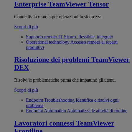
Enterprise
TeamViewer Tensor
Connettività remota per operazioni in sicurezza.
Scopri di più
Supporto remoto IT
Sicuro, flessibile, integrato
Operational technology
Accesso remoto ai reparti
produttivi
Risoluzione dei problemi
TeamViewer
DEX
Risolvi le problematiche prima che impattino gli utenti.
Scopri di più
Endpoint Troubleshooting
Identifica e risolvi ogni
problema
Endpoint Automation
Automatizza le attività di routine
Lavoratori connessi
TeamViewer
Frontline