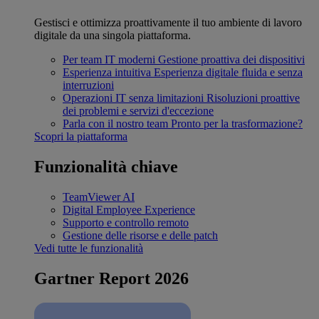
Gestisci e ottimizza proattivamente il tuo ambiente di lavoro
digitale da una singola piattaforma.
Per team IT moderni
Gestione proattiva dei dispositivi
Esperienza intuitiva
Esperienza digitale fluida e senza
interruzioni
Operazioni IT senza limitazioni
Risoluzioni proattive
dei problemi e servizi d'eccezione
Parla con il nostro team
Pronto per la trasformazione?
Scopri la piattaforma
Funzionalità chiave
TeamViewer AI
Digital Employee Experience
Supporto e controllo remoto
Gestione delle risorse e delle patch
Vedi tutte le funzionalità
Gartner Report 2026