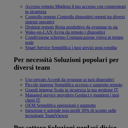
Accesso remoto
Migliora il tuo accesso con connessioni
in sicurezza
Controllo remoto
Controlla dispositivi remoti tra diversi
sistemi operativi
Desktop remoto
Resta produttivo da ovunque tu sia
Wake-on-LAN
Avvia da remoto i dispositivi
Condivisione schermo
Comunicazione visiva in tempo
reale
Smart Service
Semplifica i tuoi servizi post-vendita
Per necessità
Soluzioni popolari per
diversi team
Uso privato
Accedi da ovunque ai tuoi dispositivi
Piccole imprese
Semplifica accesso e supporto remoto
Grandi imprese
Scala in sicurezza la tua gestione IT
Managed service providers
Gestisci e mantieni i tuoi
client IT
OEM
Semplifica operazioni e supporto
Istruzione e aziende non-profit
30% di sconto sulle
tecnologie TeamViewer
Per settore
Soluzioni poplari divise