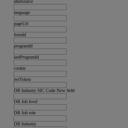
utmSource
language
pageUrl
formId
programId
lastProgramId
cookie
jwtToken
DB Industry SIC Code New field
DB Job level
DB Job role
DB Industry