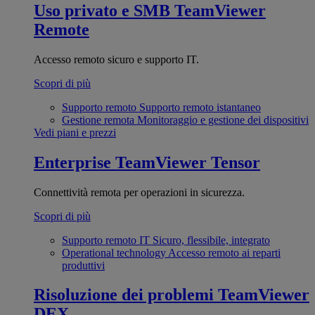
Uso privato e SMB
TeamViewer
Remote
Accesso remoto sicuro e supporto IT.
Scopri di più
Supporto remoto
Supporto remoto istantaneo
Gestione remota
Monitoraggio e gestione dei dispositivi
Vedi piani e prezzi
Enterprise
TeamViewer Tensor
Connettività remota per operazioni in sicurezza.
Scopri di più
Supporto remoto IT
Sicuro, flessibile, integrato
Operational technology
Accesso remoto ai reparti
produttivi
Risoluzione dei problemi
TeamViewer
DEX