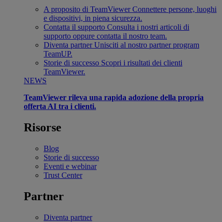
A proposito di TeamViewer
Connettere persone, luoghi
e dispositivi, in piena sicurezza.
Contatta il supporto
Consulta i nostri articoli di
supporto oppure contatta il nostro team.
Diventa partner
Unisciti al nostro partner program
TeamUP.
Storie di successo
Scopri i risultati dei clienti
TeamViewer.
NEWS
TeamViewer rileva una rapida adozione della propria
offerta AI tra i clienti.
Risorse
Blog
Storie di successo
Eventi e webinar
Trust Center
Partner
Diventa partner