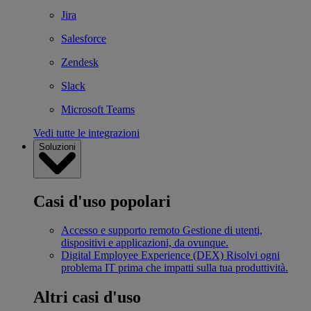
Jira
Salesforce
Zendesk
Slack
Microsoft Teams
Vedi tutte le integrazioni
Soluzioni
Casi d'uso popolari
Accesso e supporto remoto
Gestione di utenti,
dispositivi e applicazioni, da ovunque.
Digital Employee Experience (DEX)
Risolvi ogni
problema IT prima che impatti sulla tua produttività.
Altri casi d'uso