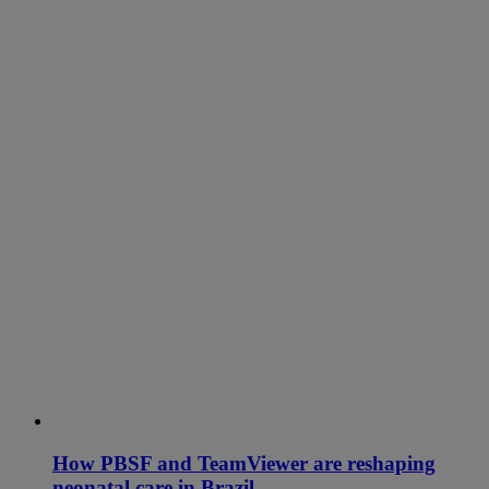
How PBSF and TeamViewer are reshaping
neonatal care in Brazil.