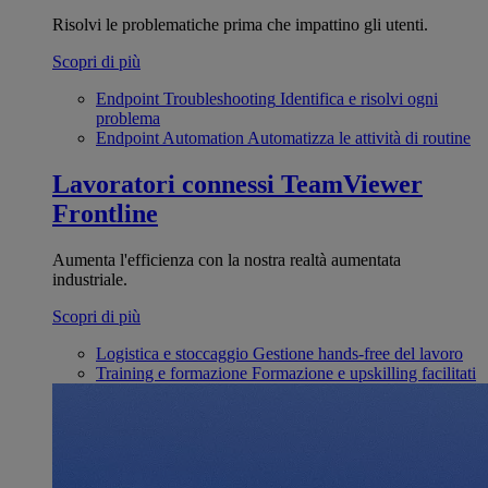
Risolvi le problematiche prima che impattino gli utenti.
Scopri di più
Endpoint Troubleshooting
Identifica e risolvi ogni
problema
Endpoint Automation
Automatizza le attività di routine
Lavoratori connessi
TeamViewer
Frontline
Aumenta l'efficienza con la nostra realtà aumentata
industriale.
Scopri di più
Logistica e stoccaggio
Gestione hands-free del lavoro
Training e formazione
Formazione e upskilling facilitati