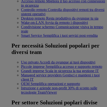
Accesso remoto
Migliora il tuo accesso con connessioni
in sicurezza
Controllo remoto
Controlla dispositivi remoti tra diversi
sistemi operativi
Desktop remoto
Resta produttivo da ovunque tu sia
Wake-on-LAN
Avvia da remoto i dispositivi
Condivisione schermo
Comunicazione visiva in tempo
reale
Smart Service
Semplifica i tuoi servizi post-vendita
Per necessità
Soluzioni popolari per
diversi team
Uso privato
Accedi da ovunque ai tuoi dispositivi
Piccole imprese
Semplifica accesso e supporto remoto
Grandi imprese
Scala in sicurezza la tua gestione IT
Managed service providers
Gestisci e mantieni i tuoi
client IT
OEM
Semplifica operazioni e supporto
Istruzione e aziende non-profit
30% di sconto sulle
tecnologie TeamViewer
Per settore
Soluzioni poplari divise