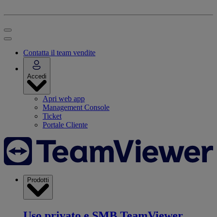
Contatta il team vendite
Accedi
Apri web app
Management Console
Ticket
Portale Cliente
Prodotti
Uso privato e SMB
TeamViewer