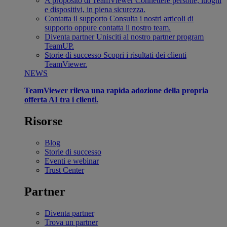
A proposito di TeamViewer
Connettere persone, luoghi
e dispositivi, in piena sicurezza.
Contatta il supporto
Consulta i nostri articoli di
supporto oppure contatta il nostro team.
Diventa partner
Unisciti al nostro partner program
TeamUP.
Storie di successo
Scopri i risultati dei clienti
TeamViewer.
NEWS
TeamViewer rileva una rapida adozione della propria
offerta AI tra i clienti.
Risorse
Blog
Storie di successo
Eventi e webinar
Trust Center
Partner
Diventa partner
Trova un partner