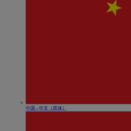
中国 - 中⽂（简体）