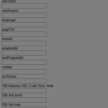
utmTerm
utmSource
language
pageUrl
formId
programId
lastProgramId
cookie
jwtToken
DB Industry SIC Code New field
DB Job level
DB Job role