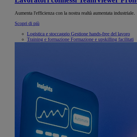
Lavoratori connessi
TeamViewer Front
Aumenta l'efficienza con la nostra realtà aumentata industriale.
Scopri di più
Logistica e stoccaggio
Gestione hands-free del lavoro
Training e formazione
Formazione e upskilling facilitati