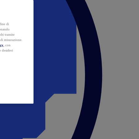
fine di
ionando
lti tramite
e di misurazione.
icy
, con
e desideri