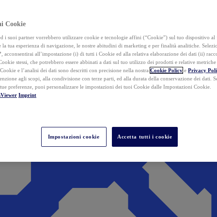
ai Cookie
i suoi partner vorrebbero utilizzare cookie e tecnologie affini (“Cookie”) sul tuo dispositivo al 
 la tua esperienza di navigazione, le nostre abitudini di marketing e per finalità analitiche. Selez
”
, acconsentirai all’impostazione (i) di tutti i Cookie ed alla relativa elaborazione dei dati (ii) racco
 Cookie stessi, che potrebbero essere abbinati a dati sul tuo utilizzo dei prodotti e relative metrich
 Cookie e l’analisi dei dati sono descritti con precisione nella nostra
Cookie Policy
e
Privacy Pol
tenzione agli scopi, alla condivisione con terze parti, ed alla durata della conservazione dei dati. S
 tue preferenze, puoi personalizzare le impostazioni dei tuoi Cookie dalle Impostazioni Cookie.
mViewer
Imprint
Impostazioni cookie
Accetta tutti i cookie