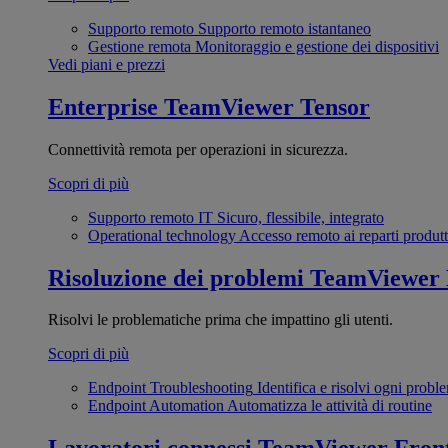
Supporto remoto
Supporto remoto istantaneo
Gestione remota
Monitoraggio e gestione dei dispositivi
Vedi piani e prezzi
Enterprise
TeamViewer Tensor
Connettività remota per operazioni in sicurezza.
Scopri di più
Supporto remoto IT
Sicuro, flessibile, integrato
Operational technology
Accesso remoto ai reparti produtt
Risoluzione dei problemi
TeamViewer
Risolvi le problematiche prima che impattino gli utenti.
Scopri di più
Endpoint Troubleshooting
Identifica e risolvi ogni probl
Endpoint Automation
Automatizza le attività di routine