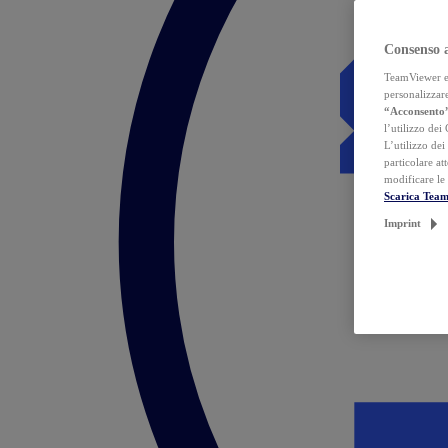
Consenso 
TeamViewer ed 
personalizzare
“Acconsento
l’utilizzo dei
L’utilizzo dei
particolare at
modificare le
Scarica Tea
Imprint