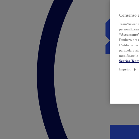
Consenso 
TeamViewer ed 
personalizzare
“Acconsento
l’utilizzo dei
L’utilizzo dei
particolare at
modificare le
Scarica Tea
Imprint