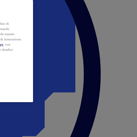
fine di
ionando
lti tramite
e di misurazione.
icy
, con
e desideri