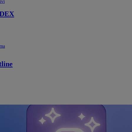
ivi
 DEX
ema
line