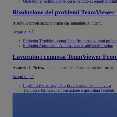
Operational technology
Accesso remoto ai reparti produtt
Risoluzione dei problemi
TeamViewer
Risolvi le problematiche prima che impattino gli utenti.
Scopri di più
Endpoint Troubleshooting
Identifica e risolvi ogni probl
Endpoint Automation
Automatizza le attività di routine
Lavoratori connessi
TeamViewer Front
Aumenta l'efficienza con la nostra realtà aumentata industriale.
Scopri di più
Logistica e stoccaggio
Gestione hands-free del lavoro
Training e formazione
Formazione e upskilling facilitati