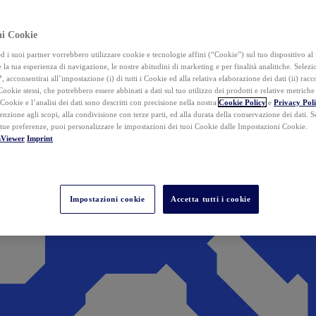
ai Cookie
i suoi partner vorrebbero utilizzare cookie e tecnologie affini (“Cookie”) sul tuo dispositivo al 
 la tua esperienza di navigazione, le nostre abitudini di marketing e per finalità analitiche. Selez
”
, acconsentirai all’impostazione (i) di tutti i Cookie ed alla relativa elaborazione dei dati (ii) racco
 Cookie stessi, che potrebbero essere abbinati a dati sul tuo utilizzo dei prodotti e relative metrich
 Cookie e l’analisi dei dati sono descritti con precisione nella nostra
Cookie Policy
e
Privacy Pol
tenzione agli scopi, alla condivisione con terze parti, ed alla durata della conservazione dei dati. S
 tue preferenze, puoi personalizzare le impostazioni dei tuoi Cookie dalle Impostazioni Cookie.
mViewer
Imprint
Impostazioni cookie
Accetta tutti i cookie