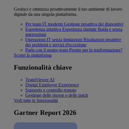
Gestisci e ottimizza proattivamente il tuo ambiente di lavoro
digitale da una singola piattaforma.
Per team IT moderni
Gestione proattiva dei dispositivi
Esperienza intuitiva
Esperienza digitale fluida e senza
interruzioni
Operazioni IT senza limitazioni
Risoluzioni proattive
dei problemi e servizi d'eccezione
Parla con il nostro team
Pronto per la trasformazione?
Scopri la piattaforma
Funzionalità chiave
TeamViewer AI
Digital Employee Experience
Supporto e controllo remoto
Gestione delle risorse e delle patch
Vedi tutte le funzionalità
Gartner Report 2026