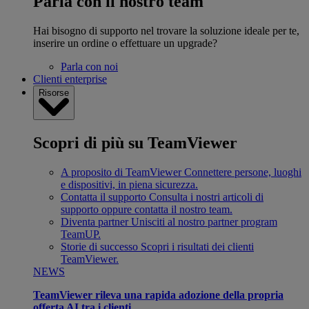
Parla con il nostro team
Hai bisogno di supporto nel trovare la soluzione ideale per te,
inserire un ordine o effettuare un upgrade?
Parla con noi
Clienti enterprise
Risorse
Scopri di più su TeamViewer
A proposito di TeamViewer
Connettere persone, luoghi
e dispositivi, in piena sicurezza.
Contatta il supporto
Consulta i nostri articoli di
supporto oppure contatta il nostro team.
Diventa partner
Unisciti al nostro partner program
TeamUP.
Storie di successo
Scopri i risultati dei clienti
TeamViewer.
NEWS
TeamViewer rileva una rapida adozione della propria
offerta AI tra i clienti.