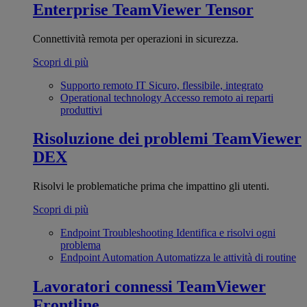
Enterprise
TeamViewer Tensor
Connettività remota per operazioni in sicurezza.
Scopri di più
Supporto remoto IT
Sicuro, flessibile, integrato
Operational technology
Accesso remoto ai reparti
produttivi
Risoluzione dei problemi
TeamViewer
DEX
Risolvi le problematiche prima che impattino gli utenti.
Scopri di più
Endpoint Troubleshooting
Identifica e risolvi ogni
problema
Endpoint Automation
Automatizza le attività di routine
Lavoratori connessi
TeamViewer
Frontline