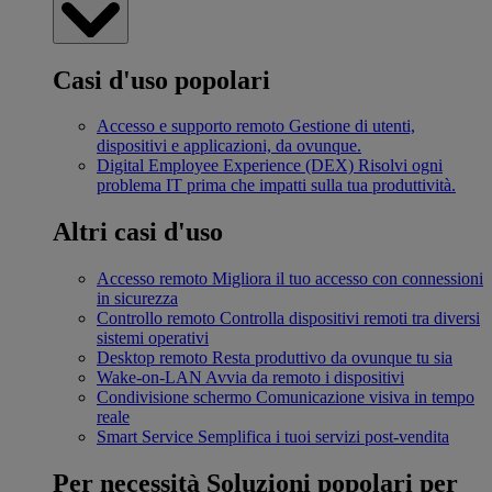
Casi d'uso popolari
Accesso e supporto remoto
Gestione di utenti,
dispositivi e applicazioni, da ovunque.
Digital Employee Experience (DEX)
Risolvi ogni
problema IT prima che impatti sulla tua produttività.
Altri casi d'uso
Accesso remoto
Migliora il tuo accesso con connessioni
in sicurezza
Controllo remoto
Controlla dispositivi remoti tra diversi
sistemi operativi
Desktop remoto
Resta produttivo da ovunque tu sia
Wake-on-LAN
Avvia da remoto i dispositivi
Condivisione schermo
Comunicazione visiva in tempo
reale
Smart Service
Semplifica i tuoi servizi post-vendita
Per necessità
Soluzioni popolari per