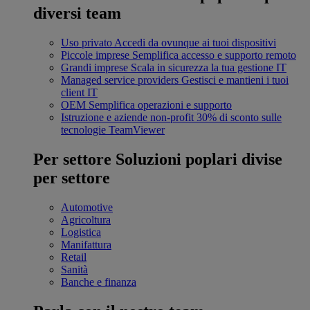
diversi team
Uso privato
Accedi da ovunque ai tuoi dispositivi
Piccole imprese
Semplifica accesso e supporto remoto
Grandi imprese
Scala in sicurezza la tua gestione IT
Managed service providers
Gestisci e mantieni i tuoi
client IT
OEM
Semplifica operazioni e supporto
Istruzione e aziende non-profit
30% di sconto sulle
tecnologie TeamViewer
Per settore
Soluzioni poplari divise
per settore
Automotive
Agricoltura
Logistica
Manifattura
Retail
Sanità
Banche e finanza