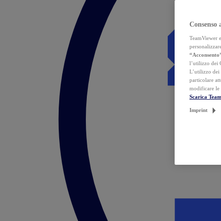
Consenso 
TeamViewer ed 
personalizzare
“Acconsento
l’utilizzo dei
L’utilizzo dei
particolare at
modificare le
Scarica Tea
Imprint