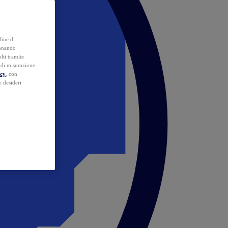
fine di
ionando
lti tramite
e di misurazione.
icy
, con
e desideri