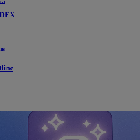
ivi
 DEX
ema
line