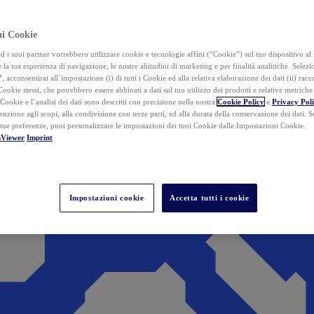
ai Cookie
i suoi partner vorrebbero utilizzare cookie e tecnologie affini (“Cookie”) sul tuo dispositivo al 
 la tua esperienza di navigazione, le nostre abitudini di marketing e per finalità analitiche. Selez
”
, acconsentirai all’impostazione (i) di tutti i Cookie ed alla relativa elaborazione dei dati (ii) racco
 Cookie stessi, che potrebbero essere abbinati a dati sul tuo utilizzo dei prodotti e relative metrich
 Cookie e l’analisi dei dati sono descritti con precisione nella nostra
Cookie Policy
e
Privacy Pol
tenzione agli scopi, alla condivisione con terze parti, ed alla durata della conservazione dei dati. S
 tue preferenze, puoi personalizzare le impostazioni dei tuoi Cookie dalle Impostazioni Cookie.
mViewer
Imprint
Impostazioni cookie
Accetta tutti i cookie