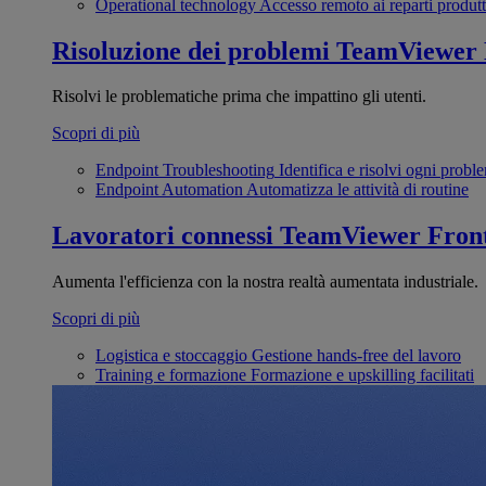
Operational technology
Accesso remoto ai reparti produtt
Risoluzione dei problemi
TeamViewer
Risolvi le problematiche prima che impattino gli utenti.
Scopri di più
Endpoint Troubleshooting
Identifica e risolvi ogni probl
Endpoint Automation
Automatizza le attività di routine
Lavoratori connessi
TeamViewer Front
Aumenta l'efficienza con la nostra realtà aumentata industriale.
Scopri di più
Logistica e stoccaggio
Gestione hands-free del lavoro
Training e formazione
Formazione e upskilling facilitati