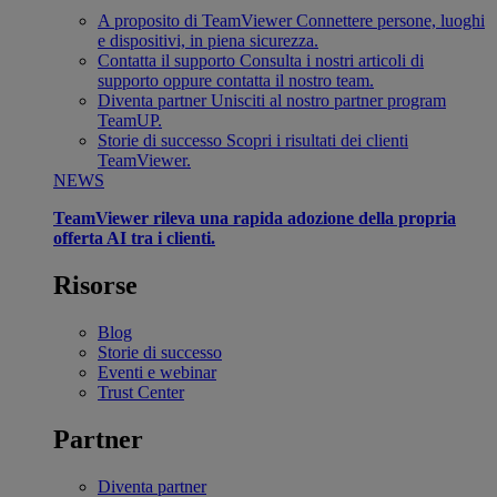
A proposito di TeamViewer
Connettere persone, luoghi
e dispositivi, in piena sicurezza.
Contatta il supporto
Consulta i nostri articoli di
supporto oppure contatta il nostro team.
Diventa partner
Unisciti al nostro partner program
TeamUP.
Storie di successo
Scopri i risultati dei clienti
TeamViewer.
NEWS
TeamViewer rileva una rapida adozione della propria
offerta AI tra i clienti.
Risorse
Blog
Storie di successo
Eventi e webinar
Trust Center
Partner
Diventa partner