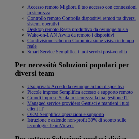
Accesso remoto
Migliora il tuo accesso con connessioni
in sicurezza
Controllo remoto
Controlla dispositivi remoti tra diversi
sistemi operativi
Desktop remoto
Resta produttivo da ovunque tu sia
Wake-on-LAN
Avvia da remoto i dispositivi
Condivisione schermo
Comunicazione visiva in tempo
reale
Smart Service
Semplifica i tuoi servizi post-vendita
Per necessità
Soluzioni popolari per
diversi team
Uso privato
Accedi da ovunque ai tuoi dispositivi
Piccole imprese
Semplifica accesso e supporto remoto
Grandi imprese
Scala in sicurezza la tua gestione IT
Managed service providers
Gestisci e mantieni i tuoi
client IT
OEM
Semplifica operazioni e supporto
Istruzione e aziende non-profit
30% di sconto sulle
tecnologie TeamViewer
Per settore
Soluzioni poplari divise