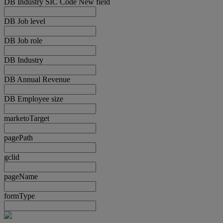
DB Industry SIC Code New field
DB Job level
DB Job role
DB Industry
DB Annual Revenue
DB Employee size
marketoTarget
pagePath
gclid
pageName
formType