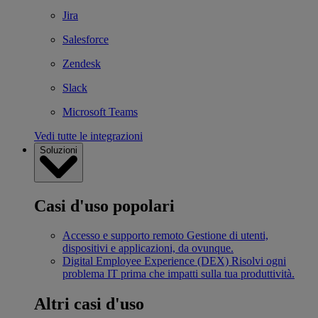
Jira
Salesforce
Zendesk
Slack
Microsoft Teams
Vedi tutte le integrazioni
Soluzioni
Casi d'uso popolari
Accesso e supporto remoto
Gestione di utenti,
dispositivi e applicazioni, da ovunque.
Digital Employee Experience (DEX)
Risolvi ogni
problema IT prima che impatti sulla tua produttività.
Altri casi d'uso