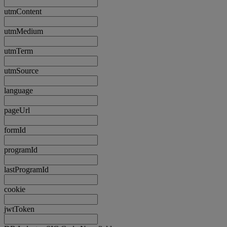
utmContent
utmMedium
utmTerm
utmSource
language
pageUrl
formId
programId
lastProgramId
cookie
jwtToken