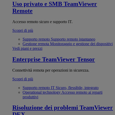
Uso privato e SMB
TeamViewer
Remote
Accesso remoto sicuro e supporto IT.
Scopri di più
Supporto remoto
Supporto remoto istantaneo
Gestione remota
Monitoraggio e gestione dei dispositivi
Vedi piani e prezzi
Enterprise
TeamViewer Tensor
Connettività remota per operazioni in sicurezza.
Scopri di più
Supporto remoto IT
Sicuro, flessibile, integrato
Operational technology
Accesso remoto ai reparti
produttivi
Risoluzione dei problemi
TeamViewer
DEX