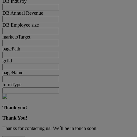
DB Industry
DB Annual Revenue
DB Employee size
marketoTarget
pagePath
gclid
pageName
formType
Thank you!
Thank You!
Thanks for contacting us! We´ll be in touch soon.