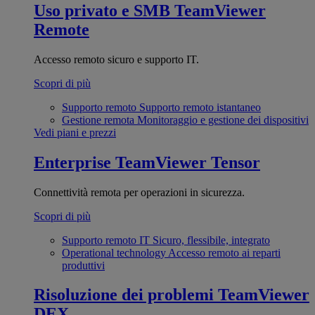
Uso privato e SMB
TeamViewer
Remote
Accesso remoto sicuro e supporto IT.
Scopri di più
Supporto remoto
Supporto remoto istantaneo
Gestione remota
Monitoraggio e gestione dei dispositivi
Vedi piani e prezzi
Enterprise
TeamViewer Tensor
Connettività remota per operazioni in sicurezza.
Scopri di più
Supporto remoto IT
Sicuro, flessibile, integrato
Operational technology
Accesso remoto ai reparti
produttivi
Risoluzione dei problemi
TeamViewer
DEX