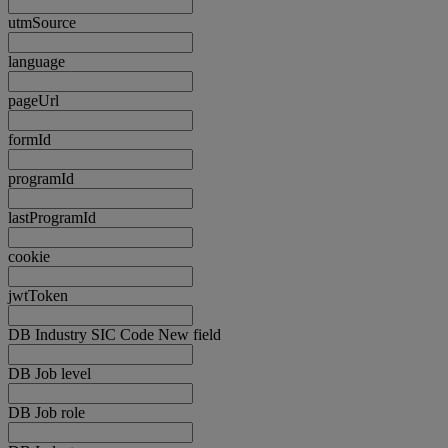
utmSource
language
pageUrl
formId
programId
lastProgramId
cookie
jwtToken
DB Industry SIC Code New field
DB Job level
DB Job role