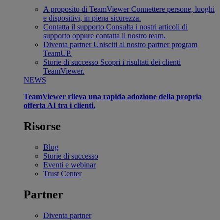
A proposito di TeamViewer
Connettere persone, luoghi
e dispositivi, in piena sicurezza.
Contatta il supporto
Consulta i nostri articoli di
supporto oppure contatta il nostro team.
Diventa partner
Unisciti al nostro partner program
TeamUP.
Storie di successo
Scopri i risultati dei clienti
TeamViewer.
NEWS
TeamViewer rileva una rapida adozione della propria
offerta AI tra i clienti.
Risorse
Blog
Storie di successo
Eventi e webinar
Trust Center
Partner
Diventa partner