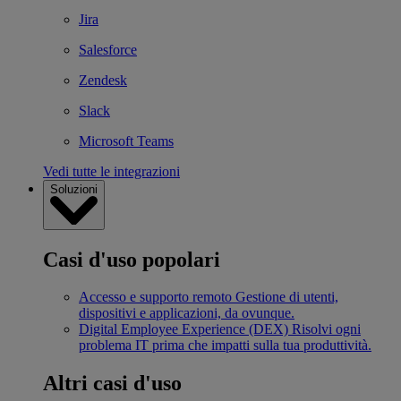
Jira
Salesforce
Zendesk
Slack
Microsoft Teams
Vedi tutte le integrazioni
Soluzioni
Casi d'uso popolari
Accesso e supporto remoto
Gestione di utenti,
dispositivi e applicazioni, da ovunque.
Digital Employee Experience (DEX)
Risolvi ogni
problema IT prima che impatti sulla tua produttività.
Altri casi d'uso