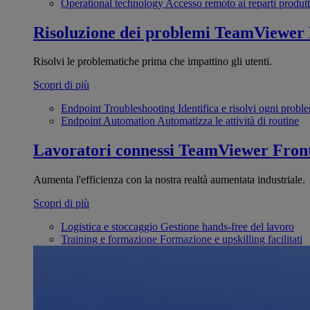
Operational technology
Accesso remoto ai reparti produtt
Risoluzione dei problemi
TeamViewer
Risolvi le problematiche prima che impattino gli utenti.
Scopri di più
Endpoint Troubleshooting
Identifica e risolvi ogni probl
Endpoint Automation
Automatizza le attività di routine
Lavoratori connessi
TeamViewer Front
Aumenta l'efficienza con la nostra realtà aumentata industriale.
Scopri di più
Logistica e stoccaggio
Gestione hands-free del lavoro
Training e formazione
Formazione e upskilling facilitati