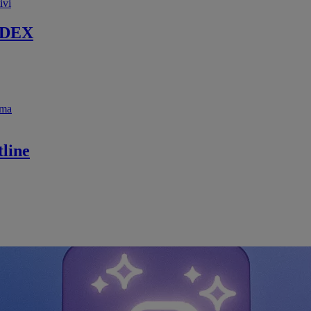
ivi
 DEX
ema
line