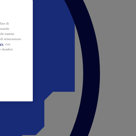
fine di
ionando
lti tramite
e di misurazione.
icy
, con
e desideri