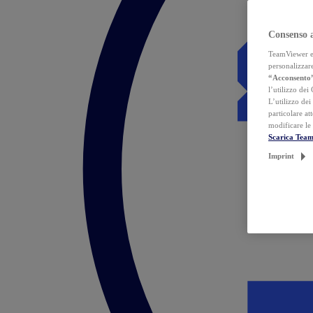
Consenso 
TeamViewer ed 
personalizzare
“Acconsento
l’utilizzo dei
L’utilizzo dei
particolare at
modificare le
Scarica Tea
Imprint