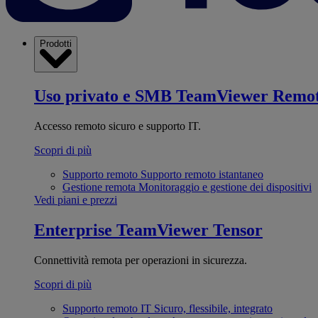
Prodotti
Uso privato e SMB
TeamViewer Remo
Accesso remoto sicuro e supporto IT.
Scopri di più
Supporto remoto
Supporto remoto istantaneo
Gestione remota
Monitoraggio e gestione dei dispositivi
Vedi piani e prezzi
Enterprise
TeamViewer Tensor
Connettività remota per operazioni in sicurezza.
Scopri di più
Supporto remoto IT
Sicuro, flessibile, integrato