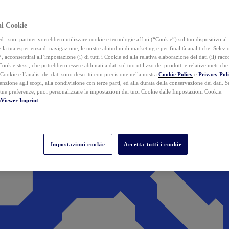
ai Cookie
i suoi partner vorrebbero utilizzare cookie e tecnologie affini (“Cookie”) sul tuo dispositivo al 
 la tua esperienza di navigazione, le nostre abitudini di marketing e per finalità analitiche. Selez
”
, acconsentirai all’impostazione (i) di tutti i Cookie ed alla relativa elaborazione dei dati (ii) racco
 Cookie stessi, che potrebbero essere abbinati a dati sul tuo utilizzo dei prodotti e relative metrich
 Cookie e l’analisi dei dati sono descritti con precisione nella nostra
Cookie Policy
e
Privacy Pol
tenzione agli scopi, alla condivisione con terze parti, ed alla durata della conservazione dei dati. S
 tue preferenze, puoi personalizzare le impostazioni dei tuoi Cookie dalle Impostazioni Cookie.
mViewer
Imprint
Impostazioni cookie
Accetta tutti i cookie