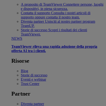
A proposito di TeamViewer
Connettere persone, luoghi
e dispositivi, in piena sicurezza.
Contatta il supporto
Consulta i nostri articoli di
supporto oppure contatta il nostro team.
Diventa partner
Unisciti al nostro partner program
TeamUP.
Storie di successo
Scopri i risultati dei clienti
TeamViewer.
NEWS
TeamViewer rileva una rapida adozione della propria
offerta AI tra i clienti.
Risorse
Blog
Storie di successo
Eventi e webinar
Trust Center
Partner
Diventa partner