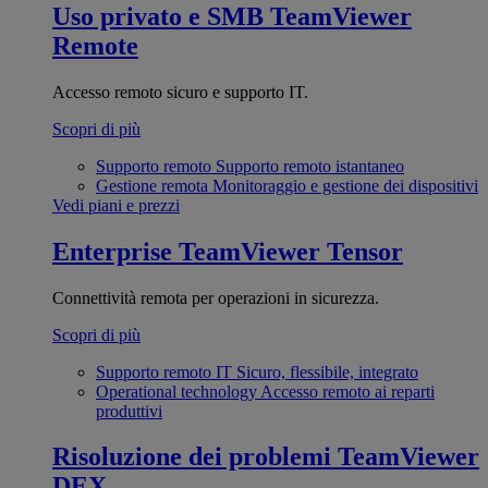
Uso privato e SMB
TeamViewer
Remote
Accesso remoto sicuro e supporto IT.
Scopri di più
Supporto remoto
Supporto remoto istantaneo
Gestione remota
Monitoraggio e gestione dei dispositivi
Vedi piani e prezzi
Enterprise
TeamViewer Tensor
Connettività remota per operazioni in sicurezza.
Scopri di più
Supporto remoto IT
Sicuro, flessibile, integrato
Operational technology
Accesso remoto ai reparti
produttivi
Risoluzione dei problemi
TeamViewer
DEX