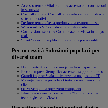
Accesso remoto
Migliora il tuo accesso con connessioni
in sicurezza
Controllo remoto
Controlla dispositivi remoti tra diversi
sistemi operativi
Desktop remoto
Resta produttivo da ovunque tu sia
Wake-on-LAN
Avvia da remoto i dispositivi
Condivisione schermo
Comunicazione visiva in tempo
reale
Smart Service
Semplifica i tuoi servizi post-vendita
Per necessità
Soluzioni popolari per
diversi team
Uso privato
Accedi da ovunque ai tuoi dispositivi
Piccole imprese
Semplifica accesso e supporto remoto
Grandi imprese
Scala in sicurezza la tua gestione IT
Managed service providers
Gestisci e mantieni i tuoi
client IT
OEM
Semplifica operazioni e supporto
Istruzione e aziende non-profit
30% di sconto sulle
tecnologie TeamViewer
Per settore
Soluzioni poplari divise