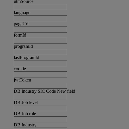
utmSource
language
pageUrl
formId
programId
lastProgramId
cookie
jwtToken
DB Industry SIC Code New field
DB Job level
DB Job role
DB Industry