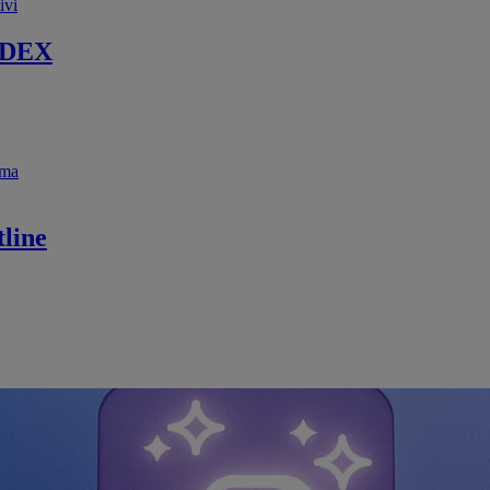
ivi
 DEX
ema
line