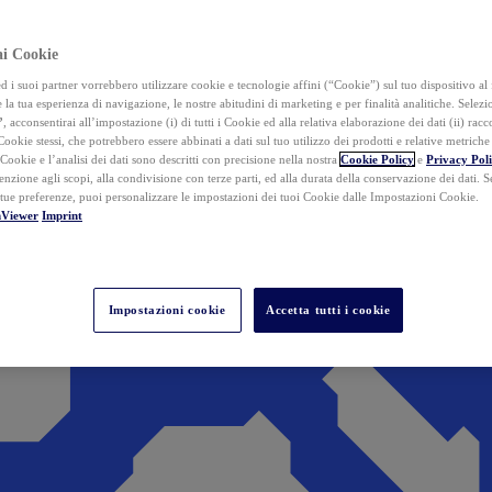
ai Cookie
i suoi partner vorrebbero utilizzare cookie e tecnologie affini (“Cookie”) sul tuo dispositivo al 
 la tua esperienza di navigazione, le nostre abitudini di marketing e per finalità analitiche. Selez
”
, acconsentirai all’impostazione (i) di tutti i Cookie ed alla relativa elaborazione dei dati (ii) racco
 Cookie stessi, che potrebbero essere abbinati a dati sul tuo utilizzo dei prodotti e relative metrich
 Cookie e l’analisi dei dati sono descritti con precisione nella nostra
Cookie Policy
e
Privacy Pol
tenzione agli scopi, alla condivisione con terze parti, ed alla durata della conservazione dei dati. S
 tue preferenze, puoi personalizzare le impostazioni dei tuoi Cookie dalle Impostazioni Cookie.
mViewer
Imprint
Impostazioni cookie
Accetta tutti i cookie