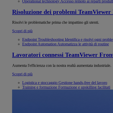
Operational technology
Accesso remoto ai reparti produtt
Risoluzione dei problemi
TeamViewer
Risolvi le problematiche prima che impattino gli utenti.
Scopri di più
Endpoint Troubleshooting
Identifica e risolvi ogni probl
Endpoint Automation
Automatizza le attività di routine
Lavoratori connessi
TeamViewer Front
Aumenta l'efficienza con la nostra realtà aumentata industriale.
Scopri di più
Logistica e stoccaggio
Gestione hands-free del lavoro
Training e formazione
Formazione e upskilling facilitati