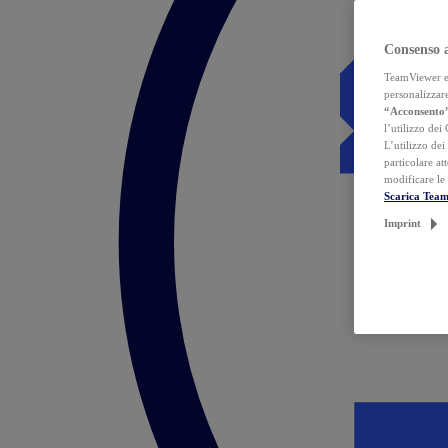
Consenso 
TeamViewer ed 
personalizzare
“Acconsento
l’utilizzo dei
L’utilizzo dei
particolare at
modificare le
Scarica Tea
Imprint