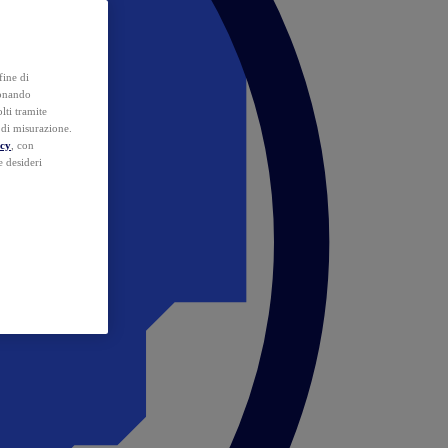
fine di
ionando
lti tramite
e di misurazione.
icy
, con
e desideri