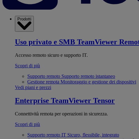
Prodotti
Uso privato e SMB
TeamViewer Remo
Accesso remoto sicuro e supporto IT.
Scopri di più
Supporto remoto
Supporto remoto istantaneo
Gestione remota
Monitoraggio e gestione dei dispositivi
Vedi piani e prezzi
Enterprise
TeamViewer Tensor
Connettività remota per operazioni in sicurezza.
Scopri di più
Supporto remoto IT
Sicuro, flessibile, integrato