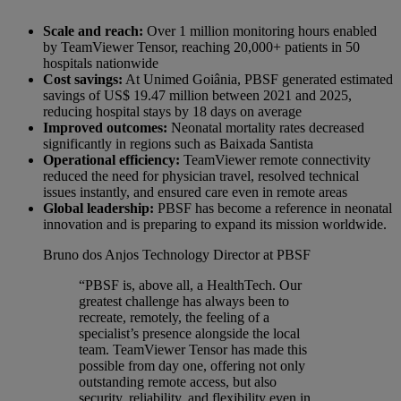
Scale and reach:
Over 1 million monitoring hours enabled
by TeamViewer Tensor, reaching 20,000+ patients in 50
hospitals nationwide
Cost savings:
At Unimed Goiânia, PBSF generated estimated
savings of US$ 19.47 million between 2021 and 2025,
reducing hospital stays by 18 days on average
Improved outcomes:
Neonatal mortality rates decreased
significantly in regions such as Baixada Santista
Operational efficiency:
TeamViewer remote connectivity
reduced the need for physician travel, resolved technical
issues instantly, and ensured care even in remote areas
Global leadership:
PBSF has become a reference in neonatal
innovation and is preparing to expand its mission worldwide.
Bruno dos Anjos
Technology Director at PBSF
“PBSF is, above all, a HealthTech. Our
greatest challenge has always been to
recreate, remotely, the feeling of a
specialist’s presence alongside the local
team. TeamViewer Tensor has made this
possible from day one, offering not only
outstanding remote access, but also
security, reliability, and flexibility even in