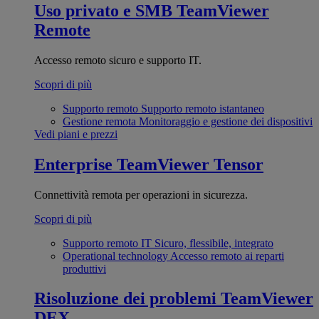
Uso privato e SMB
TeamViewer
Remote
Accesso remoto sicuro e supporto IT.
Scopri di più
Supporto remoto
Supporto remoto istantaneo
Gestione remota
Monitoraggio e gestione dei dispositivi
Vedi piani e prezzi
Enterprise
TeamViewer Tensor
Connettività remota per operazioni in sicurezza.
Scopri di più
Supporto remoto IT
Sicuro, flessibile, integrato
Operational technology
Accesso remoto ai reparti
produttivi
Risoluzione dei problemi
TeamViewer
DEX