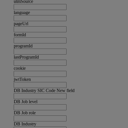
utmSource
language
pageUrl
formId
programId
lastProgramId
cookie
jwtToken
DB Industry SIC Code New field
DB Job level
DB Job role
DB Industry