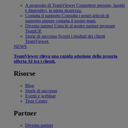
A proposito di TeamViewer
Connettere persone, luoghi
e dispositivi, in piena sicurezza.
Contatta il supporto
Consulta i nostri articoli di
supporto oppure contatta il nostro team.
Diventa partner
Unisciti al nostro partner program
TeamUP.
Storie di successo
Scopri i risultati dei clienti
TeamViewer.
NEWS
TeamViewer rileva una rapida adozione della propria
offerta AI tra i clienti.
Risorse
Blog
Storie di successo
Eventi e webinar
Trust Center
Partner
Diventa partner