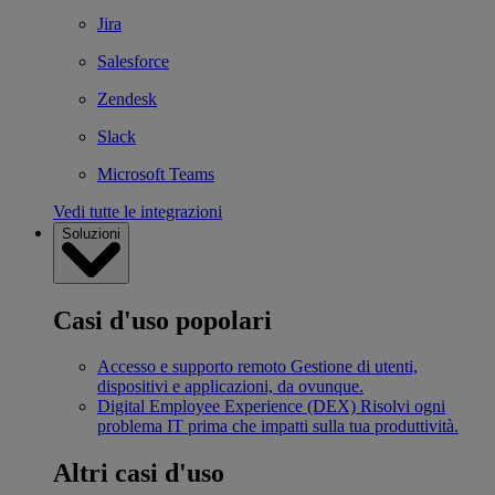
Jira
Salesforce
Zendesk
Slack
Microsoft Teams
Vedi tutte le integrazioni
Soluzioni
Casi d'uso popolari
Accesso e supporto remoto
Gestione di utenti,
dispositivi e applicazioni, da ovunque.
Digital Employee Experience (DEX)
Risolvi ogni
problema IT prima che impatti sulla tua produttività.
Altri casi d'uso