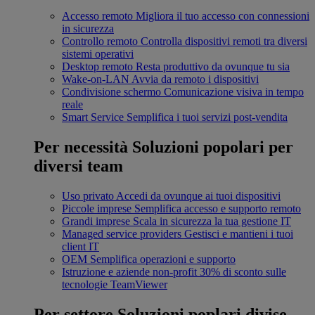
Accesso remoto
Migliora il tuo accesso con connessioni
in sicurezza
Controllo remoto
Controlla dispositivi remoti tra diversi
sistemi operativi
Desktop remoto
Resta produttivo da ovunque tu sia
Wake-on-LAN
Avvia da remoto i dispositivi
Condivisione schermo
Comunicazione visiva in tempo
reale
Smart Service
Semplifica i tuoi servizi post-vendita
Per necessità
Soluzioni popolari per
diversi team
Uso privato
Accedi da ovunque ai tuoi dispositivi
Piccole imprese
Semplifica accesso e supporto remoto
Grandi imprese
Scala in sicurezza la tua gestione IT
Managed service providers
Gestisci e mantieni i tuoi
client IT
OEM
Semplifica operazioni e supporto
Istruzione e aziende non-profit
30% di sconto sulle
tecnologie TeamViewer
Per settore
Soluzioni poplari divise