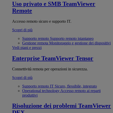
Uso privato e SMB
TeamViewer
Remote
Accesso remoto sicuro e supporto IT.
Scopri di più
Supporto remoto
Supporto remoto istantaneo
Gestione remota
Monitoraggio e gestione dei dispositivi
Vedi piani e prezzi
Enterprise
TeamViewer Tensor
Connettività remota per operazioni in sicurezza.
Scopri di più
Supporto remoto IT
Sicuro, flessibile, integrato
Operational technology
Accesso remoto ai reparti
produttivi
Risoluzione dei problemi
TeamViewer
DEX