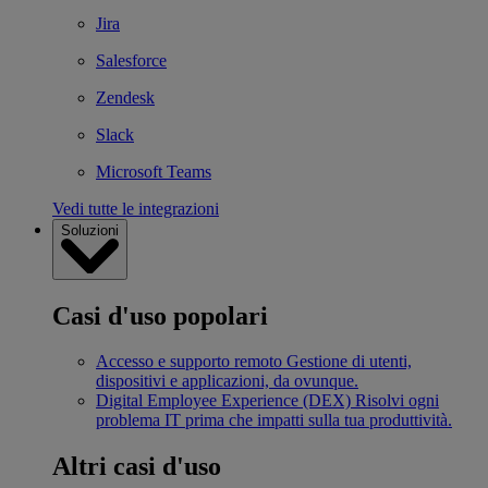
Jira
Salesforce
Zendesk
Slack
Microsoft Teams
Vedi tutte le integrazioni
Soluzioni
Casi d'uso popolari
Accesso e supporto remoto
Gestione di utenti,
dispositivi e applicazioni, da ovunque.
Digital Employee Experience (DEX)
Risolvi ogni
problema IT prima che impatti sulla tua produttività.
Altri casi d'uso