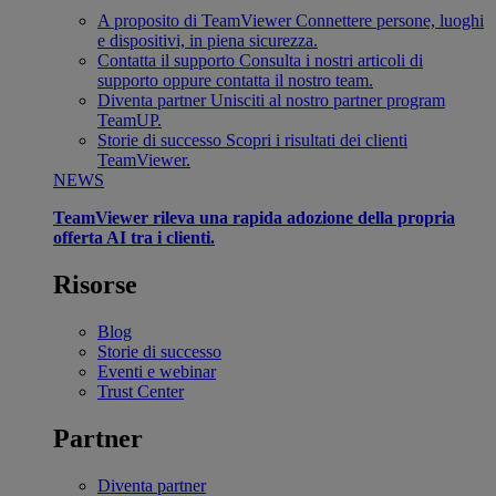
A proposito di TeamViewer
Connettere persone, luoghi
e dispositivi, in piena sicurezza.
Contatta il supporto
Consulta i nostri articoli di
supporto oppure contatta il nostro team.
Diventa partner
Unisciti al nostro partner program
TeamUP.
Storie di successo
Scopri i risultati dei clienti
TeamViewer.
NEWS
TeamViewer rileva una rapida adozione della propria
offerta AI tra i clienti.
Risorse
Blog
Storie di successo
Eventi e webinar
Trust Center
Partner
Diventa partner