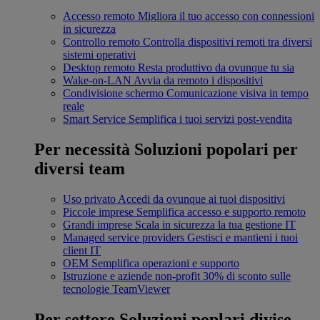
Accesso remoto
Migliora il tuo accesso con connessioni
in sicurezza
Controllo remoto
Controlla dispositivi remoti tra diversi
sistemi operativi
Desktop remoto
Resta produttivo da ovunque tu sia
Wake-on-LAN
Avvia da remoto i dispositivi
Condivisione schermo
Comunicazione visiva in tempo
reale
Smart Service
Semplifica i tuoi servizi post-vendita
Per necessità
Soluzioni popolari per
diversi team
Uso privato
Accedi da ovunque ai tuoi dispositivi
Piccole imprese
Semplifica accesso e supporto remoto
Grandi imprese
Scala in sicurezza la tua gestione IT
Managed service providers
Gestisci e mantieni i tuoi
client IT
OEM
Semplifica operazioni e supporto
Istruzione e aziende non-profit
30% di sconto sulle
tecnologie TeamViewer
Per settore
Soluzioni poplari divise