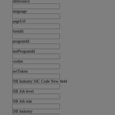
utmSource
language
pageUrl
formId
programId
lastProgramId
cookie
jwtToken
DB Industry SIC Code New field
DB Job level
DB Job role
DB Industry