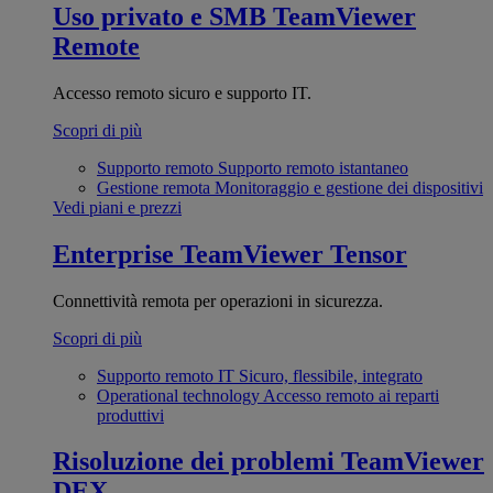
Uso privato e SMB
TeamViewer
Remote
Accesso remoto sicuro e supporto IT.
Scopri di più
Supporto remoto
Supporto remoto istantaneo
Gestione remota
Monitoraggio e gestione dei dispositivi
Vedi piani e prezzi
Enterprise
TeamViewer Tensor
Connettività remota per operazioni in sicurezza.
Scopri di più
Supporto remoto IT
Sicuro, flessibile, integrato
Operational technology
Accesso remoto ai reparti
produttivi
Risoluzione dei problemi
TeamViewer
DEX