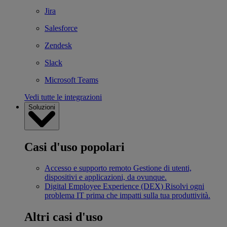
Jira
Salesforce
Zendesk
Slack
Microsoft Teams
Vedi tutte le integrazioni
Soluzioni
Casi d'uso popolari
Accesso e supporto remoto
Gestione di utenti,
dispositivi e applicazioni, da ovunque.
Digital Employee Experience (DEX)
Risolvi ogni
problema IT prima che impatti sulla tua produttività.
Altri casi d'uso