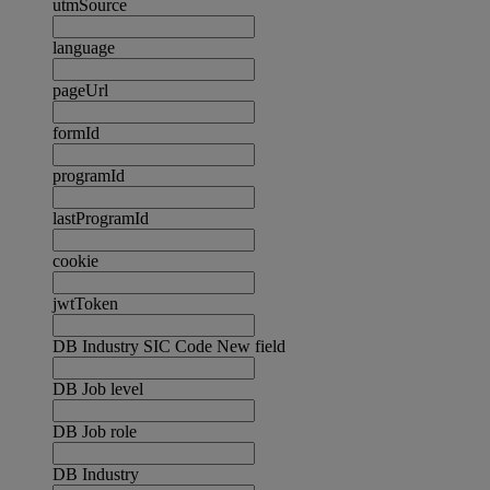
utmSource
language
pageUrl
formId
programId
lastProgramId
cookie
jwtToken
DB Industry SIC Code New field
DB Job level
DB Job role
DB Industry