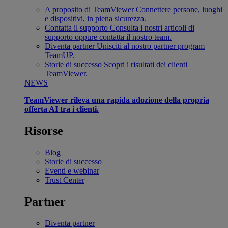
A proposito di TeamViewer
Connettere persone, luoghi
e dispositivi, in piena sicurezza.
Contatta il supporto
Consulta i nostri articoli di
supporto oppure contatta il nostro team.
Diventa partner
Unisciti al nostro partner program
TeamUP.
Storie di successo
Scopri i risultati dei clienti
TeamViewer.
NEWS
TeamViewer rileva una rapida adozione della propria
offerta AI tra i clienti.
Risorse
Blog
Storie di successo
Eventi e webinar
Trust Center
Partner
Diventa partner