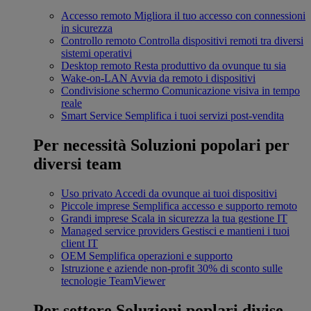
Accesso remoto
Migliora il tuo accesso con connessioni
in sicurezza
Controllo remoto
Controlla dispositivi remoti tra diversi
sistemi operativi
Desktop remoto
Resta produttivo da ovunque tu sia
Wake-on-LAN
Avvia da remoto i dispositivi
Condivisione schermo
Comunicazione visiva in tempo
reale
Smart Service
Semplifica i tuoi servizi post-vendita
Per necessità
Soluzioni popolari per
diversi team
Uso privato
Accedi da ovunque ai tuoi dispositivi
Piccole imprese
Semplifica accesso e supporto remoto
Grandi imprese
Scala in sicurezza la tua gestione IT
Managed service providers
Gestisci e mantieni i tuoi
client IT
OEM
Semplifica operazioni e supporto
Istruzione e aziende non-profit
30% di sconto sulle
tecnologie TeamViewer
Per settore
Soluzioni poplari divise