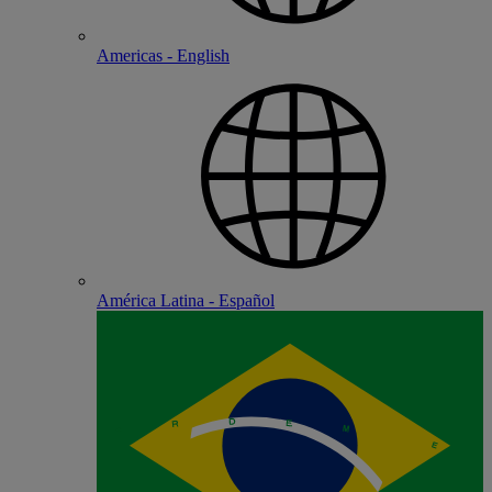
Americas - English
América Latina - Español