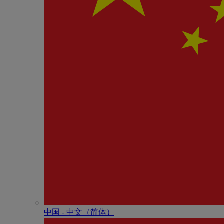
中国 - 中⽂（简体）