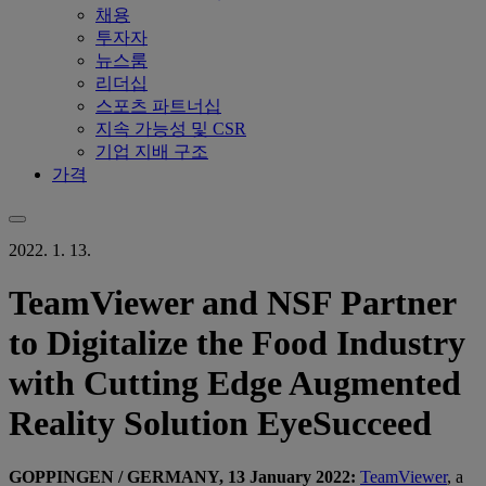
채용
투자자
뉴스룸
리더십
스포츠 파트너십
지속 가능성 및 CSR
기업 지배 구조
가격
2022. 1. 13.
TeamViewer and NSF Partner
to Digitalize the Food Industry
with Cutting Edge Augmented
Reality Solution EyeSucceed
GOPPINGEN / GERMANY, 13 January 2022:
TeamViewer
, a