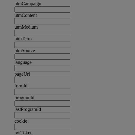
utmCampaign
utmContent
utmMedium
utmTerm
utmSource
language
pageUrl
formId
programId
lastProgramId
cookie
jwtToken