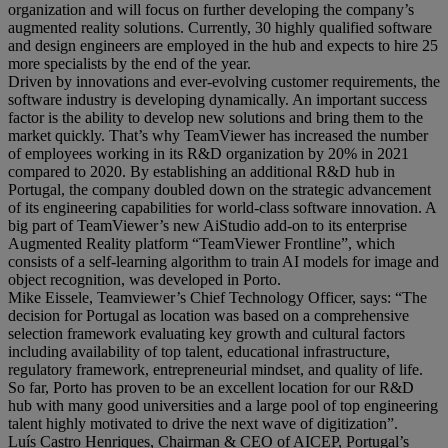
organization and will focus on further developing the company’s
augmented reality solutions. Currently, 30 highly qualified software
and design engineers are employed in the hub and expects to hire 25
more specialists by the end of the year.
Driven by innovations and ever-evolving customer requirements, the
software industry is developing dynamically. An important success
factor is the ability to develop new solutions and bring them to the
market quickly. That’s why TeamViewer has increased the number
of employees working in its R&D organization by 20% in 2021
compared to 2020. By establishing an additional R&D hub in
Portugal, the company doubled down on the strategic advancement
of its engineering capabilities for world-class software innovation. A
big part of TeamViewer’s new AiStudio add-on to its enterprise
Augmented Reality platform “TeamViewer Frontline”, which
consists of a self-learning algorithm to train AI models for image and
object recognition, was developed in Porto.
Mike Eissele, Teamviewer’s Chief Technology Officer, says: “The
decision for Portugal as location was based on a comprehensive
selection framework evaluating key growth and cultural factors
including availability of top talent, educational infrastructure,
regulatory framework, entrepreneurial mindset, and quality of life.
So far, Porto has proven to be an excellent location for our R&D
hub with many good universities and a large pool of top engineering
talent highly motivated to drive the next wave of digitization”.
Luís Castro Henriques, Chairman & CEO of AICEP, Portugal’s