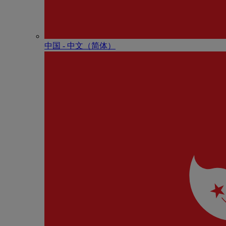
中国 - 中⽂（简体）