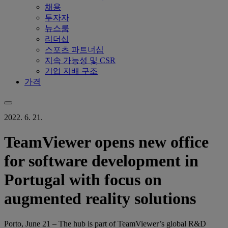
채용
투자자
뉴스룸
리더십
스포츠 파트너십
지속 가능성 및 CSR
기업 지배 구조
가격
2022. 6. 21.
TeamViewer opens new office
for software development in
Portugal with focus on
augmented reality solutions
Porto, June 21 – The hub is part of TeamViewer’s global R&D