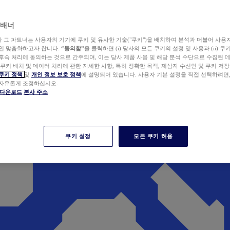
 배너
wer와 그 파트너는 사용자의 기기에 쿠키 및 유사한 기술("쿠키")을 배치하여 분석과 더불어 사용
개인 맞춤화하고자 합니다.
“동의함”
을 클릭하면 (i) 당사의 모든 쿠키의 설정 및 사용과 (ii) 
후속 처리에 동의하는 것으로 간주되며, 이는 당사 제품 사용 및 해당 분석 수단으로 수집된 
 쿠키 배치 및 데이터 처리에 관한 자세한 사항, 특히 정확한 목적, 제삼자 수신인 및 쿠키 저장
쿠키 정책
및
개인 정보 보호 정책
에 설명되어 있습니다. 사용자 기본 설정을 직접 선택하려면
 자유롭게 조정하십시오.
er 다운로드
본사 주소
쿠키 설정
모든 쿠키 허용