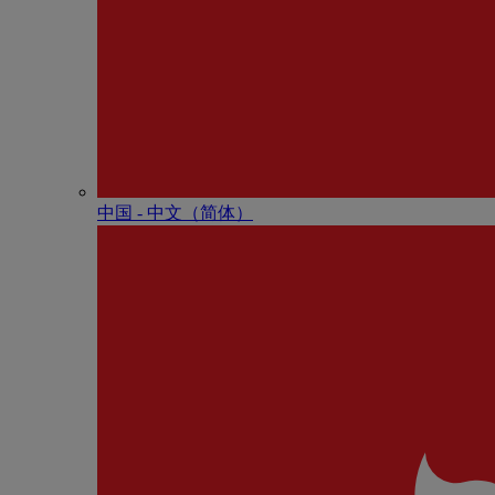
中国 - 中⽂（简体）