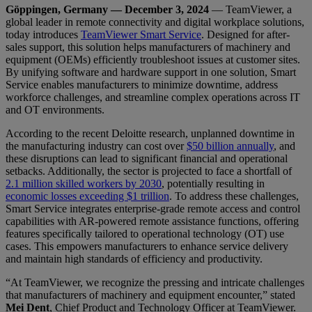
Göppingen, Germany — December 3, 2024
— TeamViewer, a
global leader in remote connectivity and digital workplace solutions,
today introduces
TeamViewer Smart Service
. Designed for after-
sales support, this solution helps manufacturers of machinery and
equipment (OEMs) efficiently troubleshoot issues at customer sites.
By unifying software and hardware support in one solution, Smart
Service enables manufacturers to minimize downtime, address
workforce challenges, and streamline complex operations across IT
and OT environments.
According to the recent Deloitte research, unplanned downtime in
the manufacturing industry can cost over
$50 billion annually
, and
these disruptions can lead to significant financial and operational
setbacks. Additionally, the sector is projected to face a shortfall of
2.1 million skilled workers by 2030
, potentially resulting in
economic losses exceeding $1 trillion
. To address these challenges,
Smart Service integrates enterprise-grade remote access and control
capabilities with AR-powered remote assistance functions, offering
features specifically tailored to operational technology (OT) use
cases. This empowers manufacturers to enhance service delivery
and maintain high standards of efficiency and productivity.
“At TeamViewer, we recognize the pressing and intricate challenges
that manufacturers of machinery and equipment encounter,” stated
Mei Dent
, Chief Product and Technology Officer at TeamViewer.